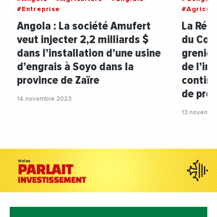
#Entreprise
#Agricult
Angola : La société Amufert
La Rép
veut injecter 2,2 milliards $
du Cong
dans l’installation d’une usine
grenier
d’engrais à Soyo dans la
de l’in
province de Zaïre
contine
de pros
14 novembre 2023
13 novembr