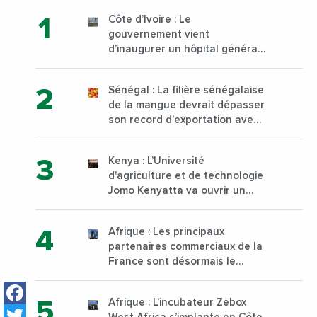
Côte d’Ivoire : Le
gouvernement vient
d’inaugurer un hôpital général
à Yopougon commune
d’Abidjan, au sud du pays
Sénégal : La filière sénégalaise
de la mangue devrait dépasser
son record d’exportation avec
30 000 tonnes produites
Kenya : L’Université
d'agriculture et de technologie
Jomo Kenyatta va ouvrir un
institut supérieur de formation
technique et professionnelle
Afrique : Les principaux
sur son campus de Karen à
partenaires commerciaux de la
Nairobi dès janvier 2023
France sont désormais le
Nigeria, l’Angola et l’Afrique du
Facebook
Sud
Afrique : L’incubateur Zebox
Twitter