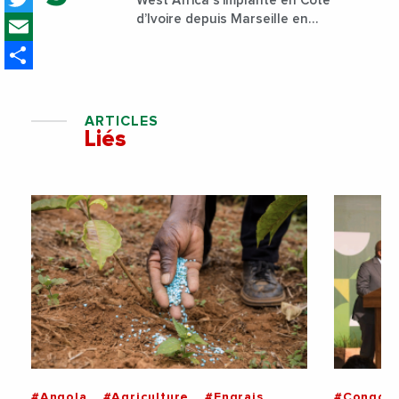
West Africa s’implante en Côte
Email
d’Ivoire depuis Marseille en
France
Share
ARTICLES
Liés
#Angola
#Agriculture
#Engrais
#Congo