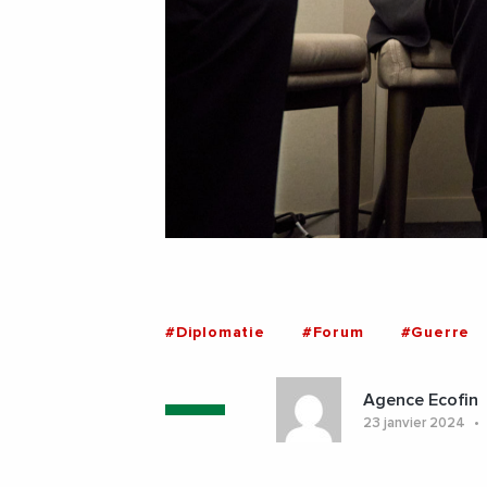
#Diplomatie
#Forum
#Guerre
Agence Ecofin
23 janvier 2024