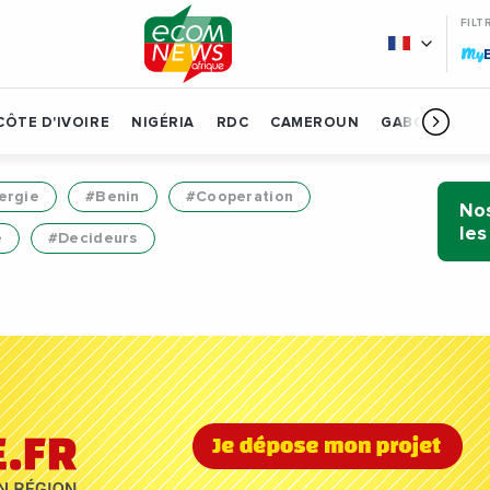
FILT
My
CÔTE D'IVOIRE
NIGÉRIA
RDC
CAMEROUN
GABON
BÉN
ergie
#Benin
#Cooperation
Nos
les
e
#Decideurs