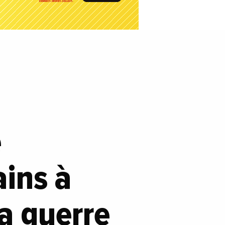
e
ains à
a guerre