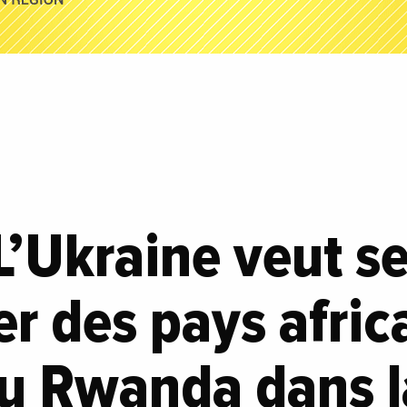
 L’Ukraine veut s
r des pays afric
du Rwanda dans l