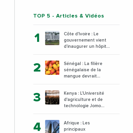
TOP 5
- Articles & Vidéos
Côte d’Ivoire : Le
gouvernement vient
d’inaugurer un hôpital
général à Yopougon
commune d’Abidjan,
Sénégal : La filière
au sud du pays
sénégalaise de la
mangue devrait
dépasser son record
d’exportation avec 30
Kenya : L’Université
000 tonnes produites
d'agriculture et de
technologie Jomo
Kenyatta va ouvrir un
institut supérieur de
Afrique : Les
formation technique
principaux
et professionnelle sur