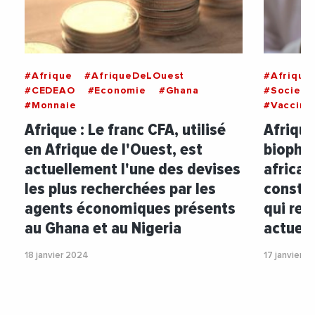
#Afrique
#AfriqueDeLOuest
#Afrique
#CEDEAO
#Economie
#Ghana
#Societe
#Monnaie
#Vaccin
Afrique : Le franc CFA, utilisé
Afrique
en Afrique de l'Ouest, est
biopha
actuellement l'une des devises
africai
les plus recherchées par les
constru
agents économiques présents
qui ren
au Ghana et au Nigeria
actuell
18 janvier 2024
17 janvier 2