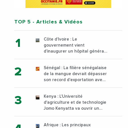
TOP 5
- Articles & Vidéos
Côte d’Ivoire : Le
gouvernement vient
d’inaugurer un hôpital général
à Yopougon commune
d’Abidjan, au sud du pays
Sénégal : La filière sénégalaise
de la mangue devrait dépasser
son record d’exportation avec
30 000 tonnes produites
Kenya : L’Université
d'agriculture et de technologie
Jomo Kenyatta va ouvrir un
institut supérieur de formation
technique et professionnelle
Afrique : Les principaux
sur son campus de Karen à