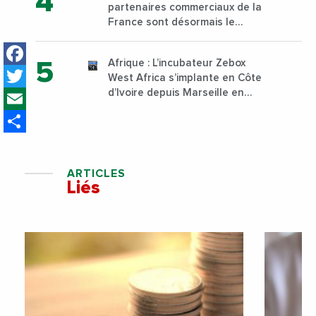
partenaires commerciaux de la
Nairobi dès janvier 2023
France sont désormais le
Nigeria, l’Angola et l’Afrique du
Facebook
Sud
Afrique : L’incubateur Zebox
Twitter
West Africa s’implante en Côte
Email
d’Ivoire depuis Marseille en
France
Share
ARTICLES
Liés