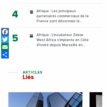
institut supérieur de formation
technique et professionnelle
Afrique : Les principaux
sur son campus de Karen à
partenaires commerciaux de la
Nairobi dès janvier 2023
France sont désormais le
Nigeria, l’Angola et l’Afrique du
Facebook
Sud
Afrique : L’incubateur Zebox
Twitter
West Africa s’implante en Côte
Email
d’Ivoire depuis Marseille en
France
Share
ARTICLES
Liés