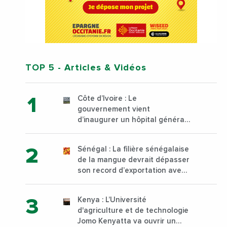
TOP 5
- Articles & Vidéos
Côte d’Ivoire : Le
gouvernement vient
d’inaugurer un hôpital général
à Yopougon commune
d’Abidjan, au sud du pays
Sénégal : La filière sénégalaise
de la mangue devrait dépasser
son record d’exportation avec
30 000 tonnes produites
Kenya : L’Université
d'agriculture et de technologie
Jomo Kenyatta va ouvrir un