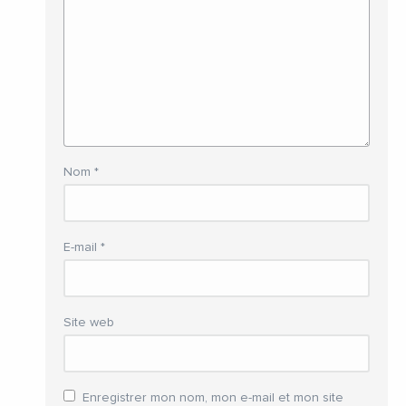
Nom
*
E-mail
*
Site web
Enregistrer mon nom, mon e-mail et mon site