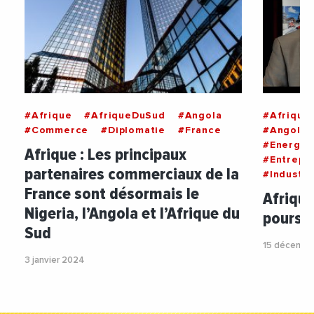
#Afrique
#AfriqueDuSud
#Angola
#Afrique
#Commerce
#Diplomatie
#France
#Angola
#Energie
Afrique : Les principaux
#Entrepri
partenaires commerciaux de la
#Industri
France sont désormais le
Afrique
Nigeria, l’Angola et l’Afrique du
poursu
Sud
15 décembr
3 janvier 2024