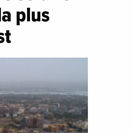
la plus
st