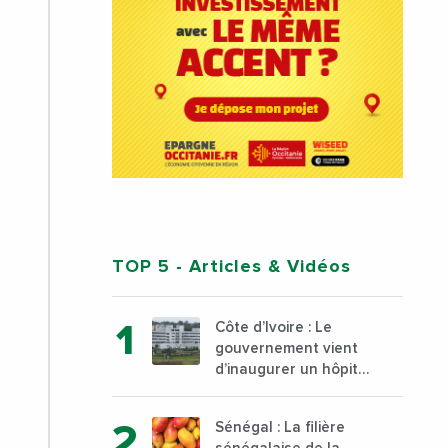
TOP 5
- Articles & Vidéos
Côte d’Ivoire : Le
gouvernement vient
d’inaugurer un hôpital
général à Yopougon
commune d’Abidjan,
Sénégal : La filière
au sud du pays