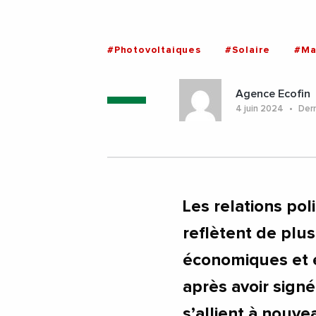
#Photovoltaiques
#Solaire
#Ma
Agence Ecofin
4 juin 2024
Dern
Les relations pol
reflètent de plus
économiques et é
après avoir signé 
s’allient à nouve