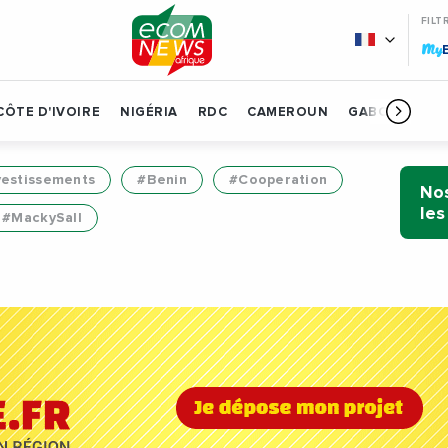
FILT
My
CÔTE D'IVOIRE
NIGÉRIA
RDC
CAMEROUN
GABON
BÉN
vestissements
#Benin
#Cooperation
Nos
les
#MackySall