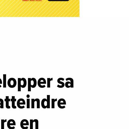
elopper sa
atteindre
ire en