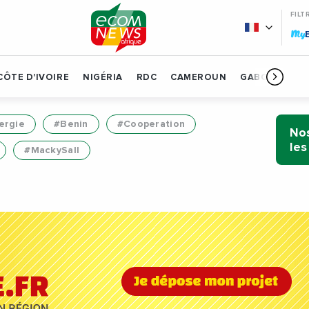
FILT
My
CÔTE D'IVOIRE
NIGÉRIA
RDC
CAMEROUN
GABON
BÉN
ergie
#Benin
#Cooperation
Nos
les
#MackySall