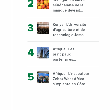
Sénégal : La filière
au sud du pays
sénégalaise de la
mangue devrait
dépasser son record
d’exportation avec 30
Kenya : L’Université
000 tonnes produites
d'agriculture et de
technologie Jomo
Kenyatta va ouvrir un
institut supérieur de
Afrique : Les
formation technique
principaux
et professionnelle sur
partenaires
son campus de Karen
commerciaux de la
à Nairobi dès janvier
France sont
2023
Afrique : L’incubateur
désormais le Nigeria,
Zebox West Africa
l’Angola et l’Afrique
s’implante en Côte
du Sud
d’Ivoire depuis
Marseille en France