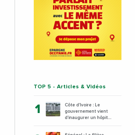
TOP 5
- Articles & Vidéos
Côte d’Ivoire : Le
gouvernement vient
d’inaugurer un hôpital
général à Yopougon
commune d’Abidjan,