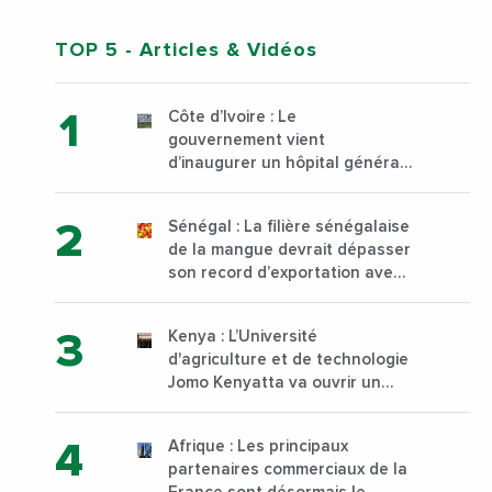
TOP 5
- Articles & Vidéos
Côte d’Ivoire : Le
gouvernement vient
d’inaugurer un hôpital général
à Yopougon commune
d’Abidjan, au sud du pays
Sénégal : La filière sénégalaise
de la mangue devrait dépasser
son record d’exportation avec
30 000 tonnes produites
Kenya : L’Université
d'agriculture et de technologie
Jomo Kenyatta va ouvrir un
institut supérieur de formation
technique et professionnelle
Afrique : Les principaux
sur son campus de Karen à
partenaires commerciaux de la
Nairobi dès janvier 2023