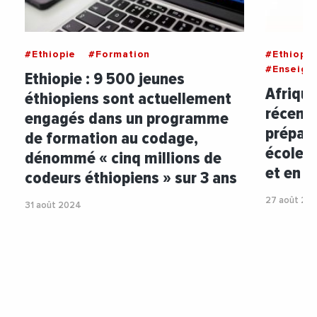
#Ethiopie
#Formation
#Ethiopie
#Enseign
Ethiopie : 9 500 jeunes
Afrique
éthiopiens sont actuellement
récemm
engagés dans un programme
prépar
de formation au codage,
écoles 
dénommé « cinq millions de
et en T
codeurs éthiopiens » sur 3 ans
27 août 20
31 août 2024