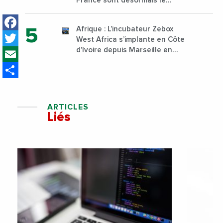
France sont désormais le
Nigeria, l’Angola et l’Afrique du
Facebook
Sud
Afrique : L’incubateur Zebox
Twitter
West Africa s’implante en Côte
Email
d’Ivoire depuis Marseille en
France
Share
ARTICLES
Liés