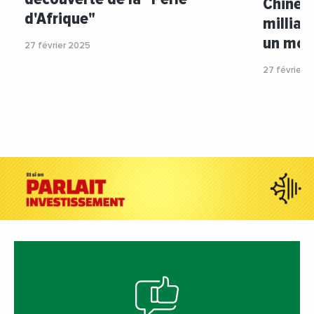
Chine a
d'Afrique"
milliar
un mon
27 février 2025
27 février 