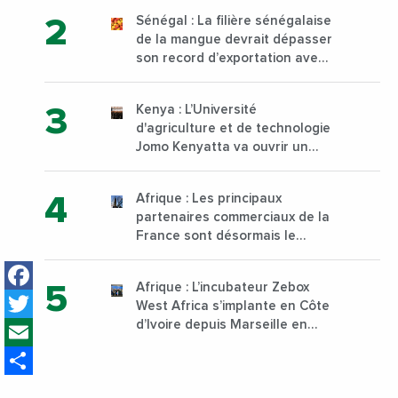
d’Abidjan, au sud du pays
Sénégal : La filière sénégalaise
de la mangue devrait dépasser
son record d’exportation avec
30 000 tonnes produites
Kenya : L’Université
d'agriculture et de technologie
Jomo Kenyatta va ouvrir un
institut supérieur de formation
technique et professionnelle
Afrique : Les principaux
sur son campus de Karen à
partenaires commerciaux de la
Nairobi dès janvier 2023
France sont désormais le
Nigeria, l’Angola et l’Afrique du
Facebook
Sud
Afrique : L’incubateur Zebox
Twitter
West Africa s’implante en Côte
Email
d’Ivoire depuis Marseille en
France
Share