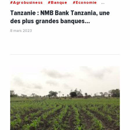
#Agrobusiness
#Banque
#Economie
#Financement
Tanzanie : NMB Bank Tanzania, une
des plus grandes banques…
8 mars 2023