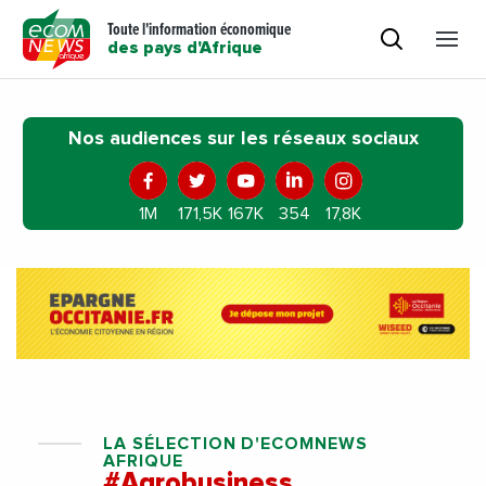
Toute l'information économique
des pays d'Afrique
Nos audiences sur les réseaux sociaux
1M
171,5K
167K
354
17,8K
LA SÉLECTION D'ECOMNEWS
AFRIQUE
#Agrobusiness