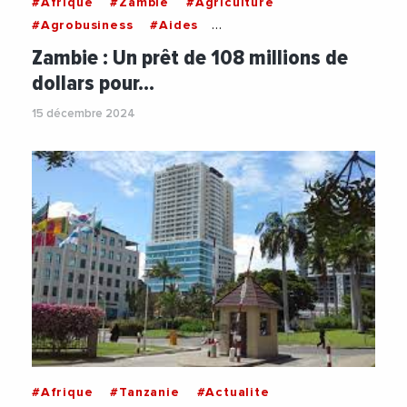
#Afrique
#Zambie
#Agriculture
#Agrobusiness
#Aides
#BanqueAfricaineDeDeveloppement
Zambie : Un prêt de 108 millions de
dollars pour…
15 décembre 2024
#Afrique
#Tanzanie
#Actualite