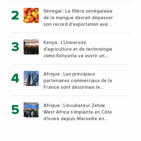
d’Abidjan, au sud du pays
Sénégal : La filière sénégalaise
de la mangue devrait dépasser
son record d’exportation avec
30 000 tonnes produites
Kenya : L’Université
d'agriculture et de technologie
Jomo Kenyatta va ouvrir un
institut supérieur de formation
technique et professionnelle
Afrique : Les principaux
sur son campus de Karen à
partenaires commerciaux de la
Nairobi dès janvier 2023
France sont désormais le
Nigeria, l’Angola et l’Afrique du
Sud
Afrique : L’incubateur Zebox
West Africa s’implante en Côte
d’Ivoire depuis Marseille en
France