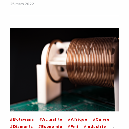
25 mars 2022
#Botswana
#Actualite
#Afrique
#Cuivre
#Diamants
#Economie
#Fmi
#Industrie