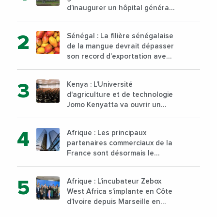
d’inaugurer un hôpital général
à Yopougon commune
d’Abidjan, au sud du pays
Sénégal : La filière sénégalaise
de la mangue devrait dépasser
son record d’exportation avec
30 000 tonnes produites
Kenya : L’Université
d'agriculture et de technologie
Jomo Kenyatta va ouvrir un
institut supérieur de formation
technique et professionnelle
Afrique : Les principaux
sur son campus de Karen à
partenaires commerciaux de la
Nairobi dès janvier 2023
France sont désormais le
Nigeria, l’Angola et l’Afrique du
Sud
Afrique : L’incubateur Zebox
West Africa s’implante en Côte
d’Ivoire depuis Marseille en
France