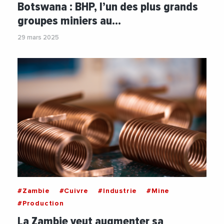
Botswana : BHP, l’un des plus grands
groupes miniers au…
29 mars 2025
#Zambie
#Cuivre
#Industrie
#Mine
#Production
La Zambie veut augmenter sa