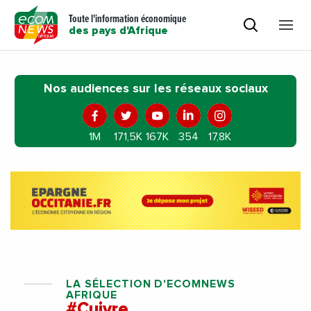
Toute l'information économique
des pays d'Afrique
Nos audiences sur les réseaux sociaux
1M
171,5K
167K
354
17,8K
LA SÉLECTION D'ECOMNEWS
AFRIQUE
#Cuivre