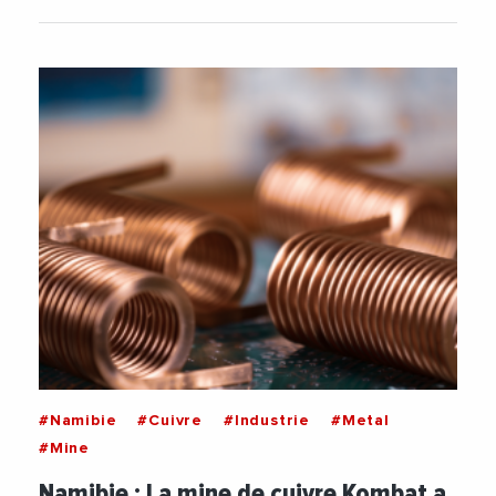
#Namibie
#Cuivre
#Industrie
#Metal
#Mine
Namibie : La mine de cuivre Kombat a