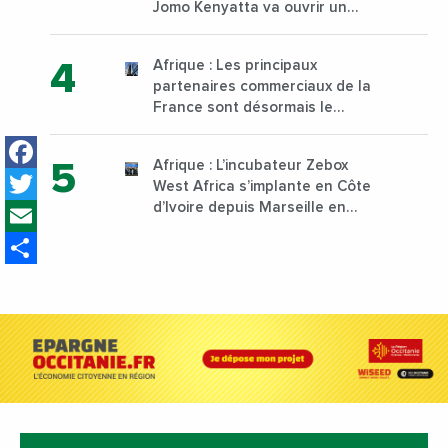
Jomo Kenyatta va ouvrir un
institut supérieur de formation
technique et professionnelle
Afrique : Les principaux
sur son campus de Karen à
partenaires commerciaux de la
Nairobi dès janvier 2023
France sont désormais le
Nigeria, l’Angola et l’Afrique du
Facebook
Sud
Afrique : L’incubateur Zebox
Twitter
West Africa s’implante en Côte
Email
d’Ivoire depuis Marseille en
France
Share