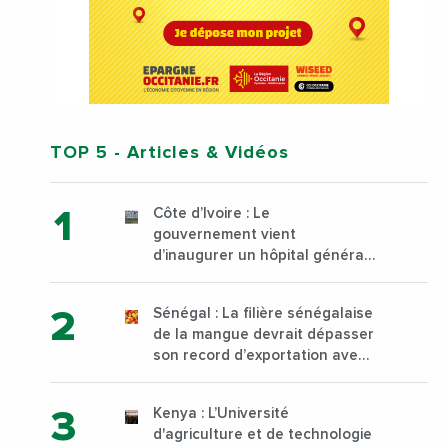
TOP 5
- Articles & Vidéos
Côte d’Ivoire : Le
gouvernement vient
d’inaugurer un hôpital général
à Yopougon commune
d’Abidjan, au sud du pays
Sénégal : La filière sénégalaise
de la mangue devrait dépasser
son record d’exportation avec
30 000 tonnes produites
Kenya : L’Université
d'agriculture et de technologie