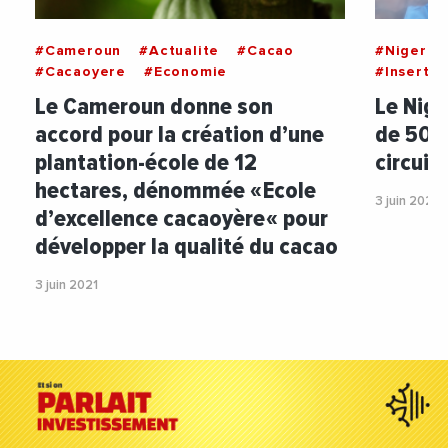
#Cameroun
#Actualite
#Cacao
#Niger
#Cacaoyere
#Economie
#Insertio
Le Cameroun donne son
Le Nige
accord pour la création d’une
de 500
plantation-école de 12
circui
hectares, dénommée « Ecole
3 juin 2021
d’excellence cacaoyère « pour
développer la qualité du cacao
3 juin 2021