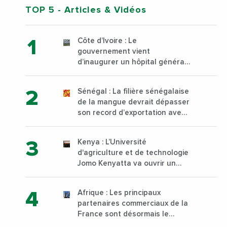
TOP 5
- Articles & Vidéos
Côte d’Ivoire : Le
gouvernement vient
d’inaugurer un hôpital général
à Yopougon commune
d’Abidjan, au sud du pays
Sénégal : La filière sénégalaise
de la mangue devrait dépasser
son record d’exportation avec
30 000 tonnes produites
Kenya : L’Université
d'agriculture et de technologie
Jomo Kenyatta va ouvrir un
institut supérieur de formation
technique et professionnelle
Afrique : Les principaux
sur son campus de Karen à
partenaires commerciaux de la
Nairobi dès janvier 2023
France sont désormais le
Nigeria, l’Angola et l’Afrique du