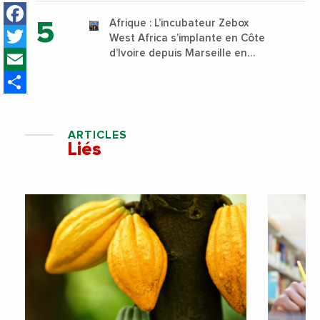
Facebook
Sud
Afrique : L’incubateur Zebox
Twitter
West Africa s’implante en Côte
Email
d’Ivoire depuis Marseille en
France
Share
ARTICLES
Liés