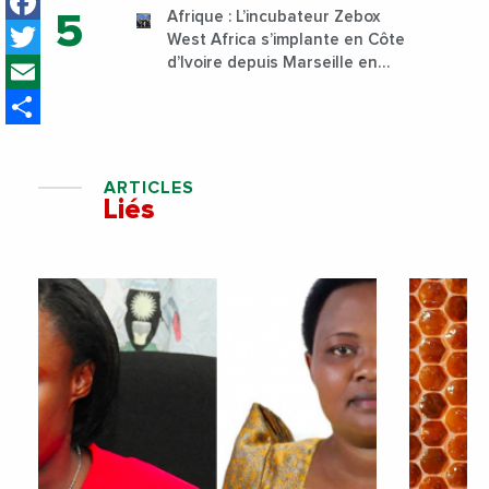
Facebook
Afrique : L’incubateur Zebox
Twitter
West Africa s’implante en Côte
Email
d’Ivoire depuis Marseille en
France
Share
ARTICLES
Liés