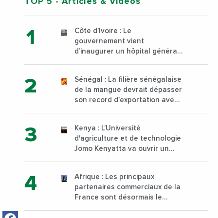
TOP 5
- Articles & Vidéos
Côte d’Ivoire : Le
gouvernement vient
d’inaugurer un hôpital général
à Yopougon commune
d’Abidjan, au sud du pays
Sénégal : La filière sénégalaise
de la mangue devrait dépasser
son record d’exportation avec
30 000 tonnes produites
Kenya : L’Université
d'agriculture et de technologie
Jomo Kenyatta va ouvrir un
institut supérieur de formation
technique et professionnelle
Afrique : Les principaux
sur son campus de Karen à
partenaires commerciaux de la
Nairobi dès janvier 2023
France sont désormais le
Nigeria, l’Angola et l’Afrique du
Sud