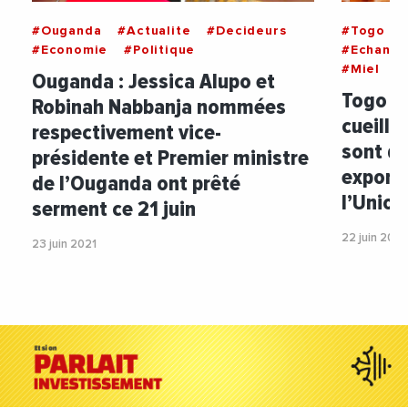
#Ouganda
#Actualite
#Decideurs
#Togo
#Economie
#Politique
#Echange
#Miel
Ouganda : Jessica Alupo et
Togo : 
Robinah Nabbanja nommées
cueille
respectivement vice-
sont dé
présidente et Premier ministre
exporte
de l’Ouganda ont prêté
l’Union
serment ce 21 juin
22 juin 2021
23 juin 2021