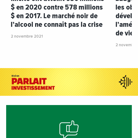
$ en 2020 contre 578 millions
les obj
$ en 2017. Le marché noir de
dévelo
l’alcool ne connaît pas la crise
l’améli
de vie 
2 novembre 2021
2 novembre