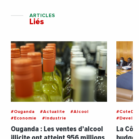
ARTICLES
Liés
#Ouganda
#Actualite
#Alcool
#CoteDIv
#Economie
#Industrie
#Develo
Ouganda : Les ventes d’alcool
La Côte
illicite ont atteint 956 millions
budget 