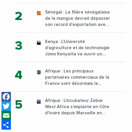
à Yopougon commune
d’Abidjan, au sud du pays
Sénégal : La filière sénégalaise
de la mangue devrait dépasser
son record d’exportation avec
30 000 tonnes produites
Kenya : L’Université
d'agriculture et de technologie
Jomo Kenyatta va ouvrir un
institut supérieur de formation
technique et professionnelle
Afrique : Les principaux
sur son campus de Karen à
partenaires commerciaux de la
Nairobi dès janvier 2023
France sont désormais le
Nigeria, l’Angola et l’Afrique du
Facebook
Sud
Afrique : L’incubateur Zebox
Twitter
West Africa s’implante en Côte
Email
d’Ivoire depuis Marseille en
France
Share