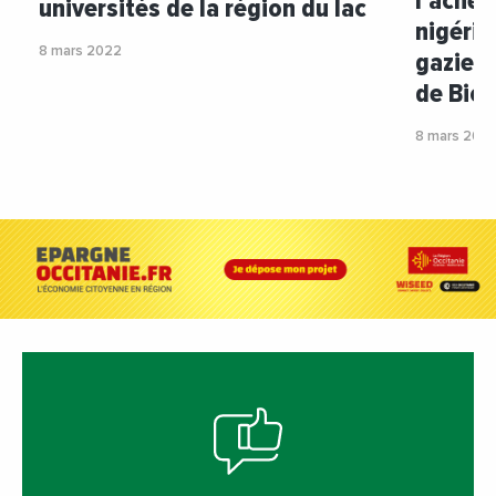
l’ache
universités de la région du lac
nigéria
8 mars 2022
gazier 
de Bio
8 mars 202