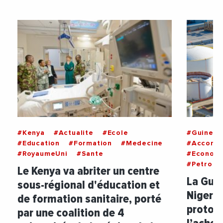
#Kenya
#Actualite
#Ecole
#GuineeE
#Education
#Formation
#Medecine
#Accord
#RoyaumeUni
#Sante
#Econom
#Petrole
Le Kenya va abriter un centre
La Guin
sous-régional d'éducation et
Nigeria
de formation sanitaire, porté
protoco
par une coalition de 4