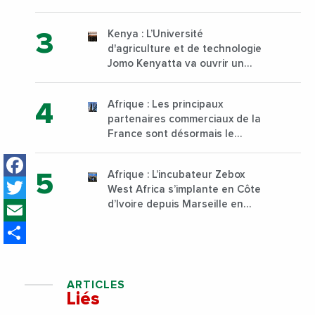
30 000 tonnes produites
Kenya : L’Université
d'agriculture et de technologie
Jomo Kenyatta va ouvrir un
institut supérieur de formation
technique et professionnelle
Afrique : Les principaux
sur son campus de Karen à
partenaires commerciaux de la
Nairobi dès janvier 2023
France sont désormais le
Nigeria, l’Angola et l’Afrique du
Facebook
Sud
Afrique : L’incubateur Zebox
Twitter
West Africa s’implante en Côte
Email
d’Ivoire depuis Marseille en
France
Share
ARTICLES
Liés