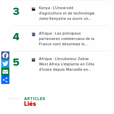
Kenya : L’Université
d'agriculture et de technologie
Jomo Kenyatta va ouvrir un
institut supérieur de formation
technique et professionnelle
Afrique : Les principaux
sur son campus de Karen à
partenaires commerciaux de la
Nairobi dès janvier 2023
France sont désormais le
Nigeria, l’Angola et l’Afrique du
Facebook
Sud
Afrique : L’incubateur Zebox
Twitter
West Africa s’implante en Côte
Email
d’Ivoire depuis Marseille en
France
Share
ARTICLES
Liés