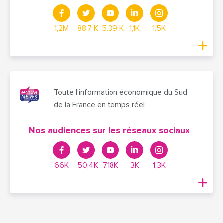
1,2M
88,7 K
5.39 K
1,1K
1.5K
Toute l’information économique du Sud
de la France en temps réel
Nos audiences sur les réseaux sociaux
66K
50,4K
7,18K
3K
1,3K