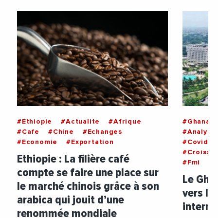
#Ethiopie
#Actualite
#Afrique
#Ghana
#Cafe
#Chine
#Echanges
#Analyse
#Economie
#Exportation
#Covid19
#Croissa
Ethiopie : La filière café
#Fmi
#I
compte se faire une place sur
Le Ghan
le marché chinois grâce à son
vers le
arabica qui jouit d’une
interna
renommée mondiale