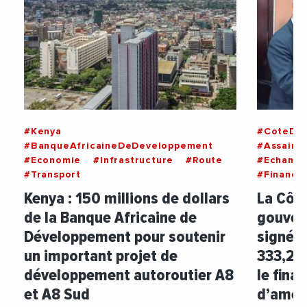
#Kenya
#CoteDIv
#BanqueAfricaineDeDeveloppement
#Assaini
#Economie
#Infrastructure
#Route
#Echange
#Transport
#Finance
Kenya : 150 millions de dollars
La Côte
de la Banque Africaine de
gouver
Développement pour soutenir
signé d
un important projet de
333,2 m
développement autoroutier A8
le fina
et A8 Sud
d’améli