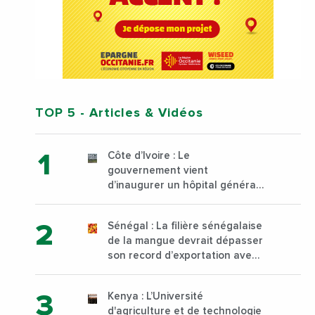
TOP 5
- Articles & Vidéos
Côte d’Ivoire : Le
gouvernement vient
d’inaugurer un hôpital général
à Yopougon commune
d’Abidjan, au sud du pays
Sénégal : La filière sénégalaise
de la mangue devrait dépasser
son record d’exportation avec
30 000 tonnes produites
Kenya : L’Université
d'agriculture et de technologie