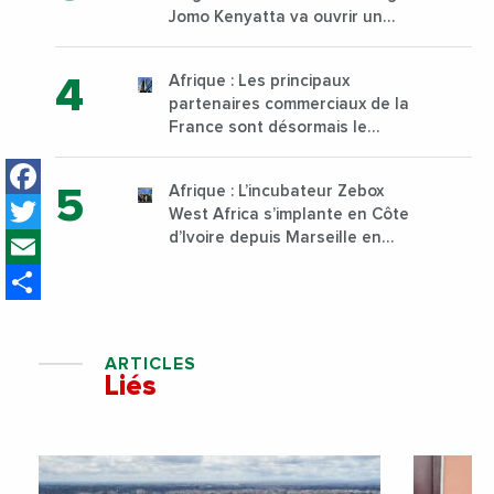
Jomo Kenyatta va ouvrir un
institut supérieur de formation
technique et professionnelle
Afrique : Les principaux
sur son campus de Karen à
partenaires commerciaux de la
Nairobi dès janvier 2023
France sont désormais le
Nigeria, l’Angola et l’Afrique du
Facebook
Sud
Afrique : L’incubateur Zebox
Twitter
West Africa s’implante en Côte
Email
d’Ivoire depuis Marseille en
France
Share
ARTICLES
Liés