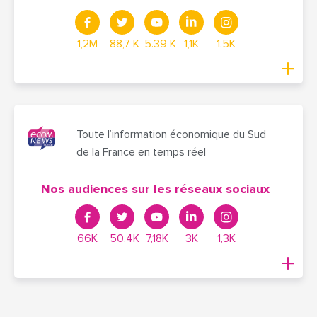
1,2M
88,7 K
5.39 K
1,1K
1.5K
Toute l’information économique du Sud
de la France en temps réel
Nos audiences sur les réseaux sociaux
66K
50,4K
7,18K
3K
1,3K