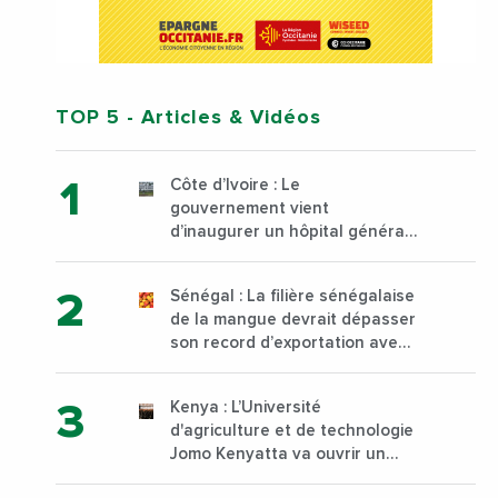
TOP 5
- Articles & Vidéos
Côte d’Ivoire : Le
gouvernement vient
d’inaugurer un hôpital général
à Yopougon commune
d’Abidjan, au sud du pays
Sénégal : La filière sénégalaise
de la mangue devrait dépasser
son record d’exportation avec
30 000 tonnes produites
Kenya : L’Université
d'agriculture et de technologie
Jomo Kenyatta va ouvrir un
institut supérieur de formation