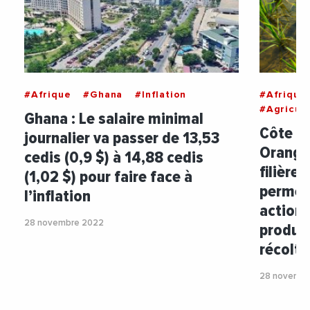
#Afrique
#Ghana
#Inflation
#Afrique
#Agricult
Ghana : Le salaire minimal
Côte d’
journalier va passer de 13,53
Orange 
cedis (0,9 $) à 14,88 cedis
filière 
(1,02 $) pour faire face à
permett
l’inflation
actions
28 novembre 2022
product
récolte
28 novembr