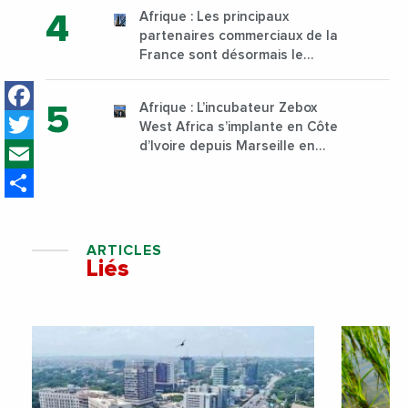
technique et professionnelle
Afrique : Les principaux
sur son campus de Karen à
partenaires commerciaux de la
Nairobi dès janvier 2023
France sont désormais le
Nigeria, l’Angola et l’Afrique du
Facebook
Sud
Afrique : L’incubateur Zebox
Twitter
West Africa s’implante en Côte
Email
d’Ivoire depuis Marseille en
France
Share
ARTICLES
Liés