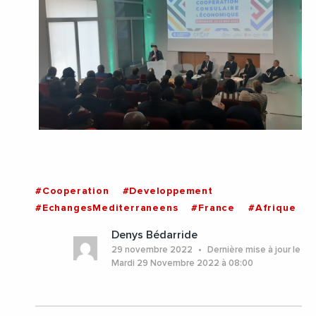
#Cooperation
#Developpement
#EchangesMediterraneens
#France
#Afrique
Denys Bédarride
29 novembre 2022
Dernière mise à jour le
Mardi 29 Novembre 2022 à 08:00