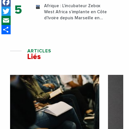
Facebook
Sud
Afrique : L’incubateur Zebox
Twitter
West Africa s’implante en Côte
Email
d’Ivoire depuis Marseille en
France
Share
ARTICLES
Liés