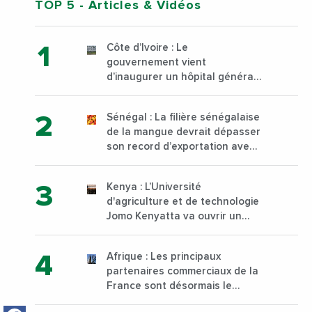
TOP 5
- Articles & Vidéos
Côte d’Ivoire : Le
gouvernement vient
d’inaugurer un hôpital général
à Yopougon commune
d’Abidjan, au sud du pays
Sénégal : La filière sénégalaise
de la mangue devrait dépasser
son record d’exportation avec
30 000 tonnes produites
Kenya : L’Université
d'agriculture et de technologie
Jomo Kenyatta va ouvrir un
institut supérieur de formation
technique et professionnelle
Afrique : Les principaux
sur son campus de Karen à
partenaires commerciaux de la
Nairobi dès janvier 2023
France sont désormais le
Nigeria, l’Angola et l’Afrique du