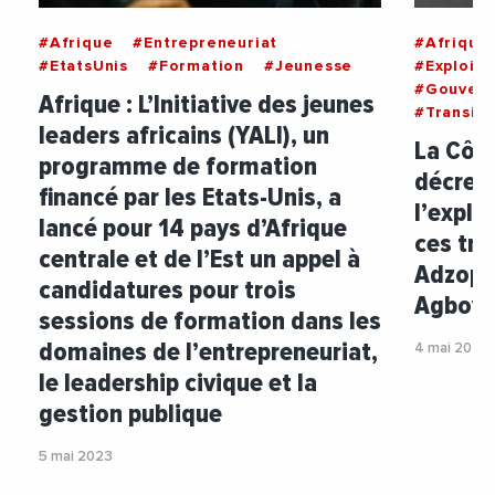
#Afrique
#Entrepreneuriat
#Afrique
#EtatsUnis
#Formation
#Jeunesse
#Exploita
#Gouver
Afrique : L’Initiative des jeunes
#Transit
leaders africains (YALI), un
La Côte
programme de formation
décret
financé par les Etats-Unis, a
l’explo
lancé pour 14 pays d’Afrique
ces tro
centrale et de l’Est un appel à
Adzopé
candidatures pour trois
Agbovil
sessions de formation dans les
domaines de l’entrepreneuriat,
4 mai 2023
le leadership civique et la
gestion publique
5 mai 2023