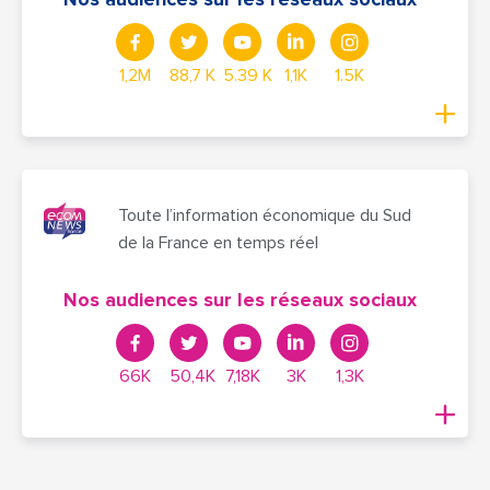
1,2M
88,7 K
5.39 K
1,1K
1.5K
Toute l’information économique du Sud
de la France en temps réel
Nos audiences sur les réseaux sociaux
66K
50,4K
7,18K
3K
1,3K