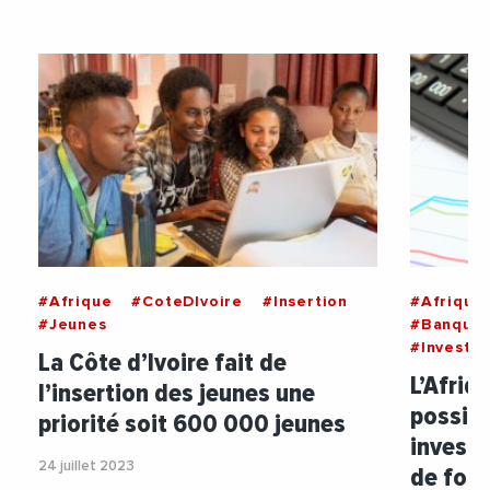
#Afrique
#CoteDIvoire
#Insertion
#Afrique
#Jeunes
#BanqueA
#Investi
La Côte d’Ivoire fait de
L’Afriq
l’insertion des jeunes une
possibi
priorité soit 600 000 jeunes
investi
24 juillet 2023
de fort