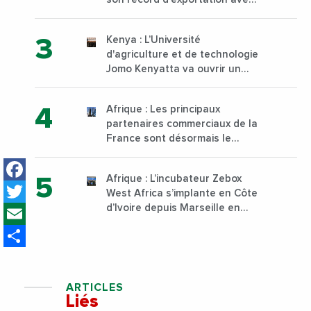
30 000 tonnes produites
Kenya : L’Université
d'agriculture et de technologie
Jomo Kenyatta va ouvrir un
institut supérieur de formation
technique et professionnelle
Afrique : Les principaux
sur son campus de Karen à
partenaires commerciaux de la
Nairobi dès janvier 2023
France sont désormais le
Nigeria, l’Angola et l’Afrique du
Facebook
Sud
Afrique : L’incubateur Zebox
Twitter
West Africa s’implante en Côte
Email
d’Ivoire depuis Marseille en
France
Share
ARTICLES
Liés