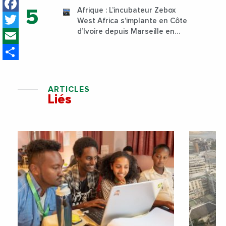
Facebook
Sud
Afrique : L’incubateur Zebox
Twitter
West Africa s’implante en Côte
Email
d’Ivoire depuis Marseille en
France
Share
ARTICLES
Liés