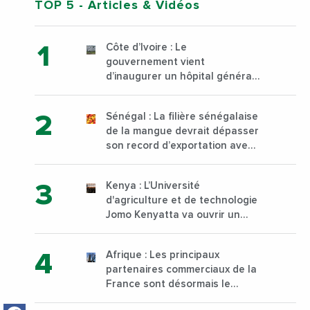
TOP 5
- Articles & Vidéos
Côte d’Ivoire : Le
gouvernement vient
d’inaugurer un hôpital général
à Yopougon commune
d’Abidjan, au sud du pays
Sénégal : La filière sénégalaise
de la mangue devrait dépasser
son record d’exportation avec
30 000 tonnes produites
Kenya : L’Université
d'agriculture et de technologie
Jomo Kenyatta va ouvrir un
institut supérieur de formation
technique et professionnelle
Afrique : Les principaux
sur son campus de Karen à
partenaires commerciaux de la
Nairobi dès janvier 2023
France sont désormais le
Nigeria, l’Angola et l’Afrique du