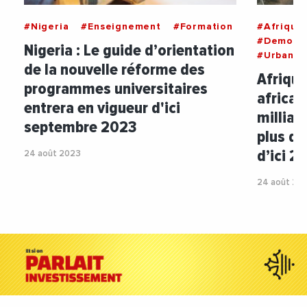
#Nigeria
#Enseignement
#Formation
#Afrique
#Demogr
Nigeria : Le guide d’orientation
#Urbanis
de la nouvelle réforme des
Afrique
programmes universitaires
africai
entrera en vigueur d'ici
milliar
septembre 2023
plus d’
d’ici 
24 août 2023
24 août 20