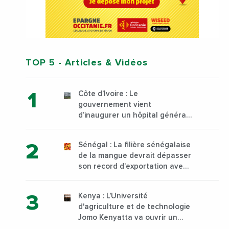
TOP 5
- Articles & Vidéos
Côte d’Ivoire : Le
gouvernement vient
d’inaugurer un hôpital général
à Yopougon commune
d’Abidjan, au sud du pays
Sénégal : La filière sénégalaise
de la mangue devrait dépasser
son record d’exportation avec
30 000 tonnes produites
Kenya : L’Université
d'agriculture et de technologie
Jomo Kenyatta va ouvrir un
institut supérieur de formation