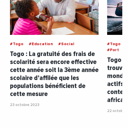
#Togo
#Education
#Social
#Togo
#Port
#
Togo : La gratuité des frais de
Togo : 
scolarité sera encore effective
trouve 
cette année soit la 3ème année
mondial
scolaire d’affilée que les
actifs 
populations bénéficient de
contene
cette mesure
africai
23 octobre 2023
22 octobre