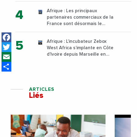
technique et professionnelle
Afrique : Les principaux
sur son campus de Karen à
partenaires commerciaux de la
Nairobi dès janvier 2023
France sont désormais le
Nigeria, l’Angola et l’Afrique du
Facebook
Sud
Afrique : L’incubateur Zebox
Twitter
West Africa s’implante en Côte
Email
d’Ivoire depuis Marseille en
France
Share
ARTICLES
Liés