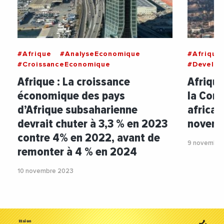
#Afrique
#AnalyseEconomique
#Afrique
#CroissanceEconomique
#Develo
Afrique : La croissance
Afrique 
économique des pays
la Con
d’Afrique subsaharienne
africai
devrait chuter à 3,3 % en 2023
novem
contre 4% en 2022, avant de
9 novembre
remonter à 4 % en 2024
10 novembre 2023