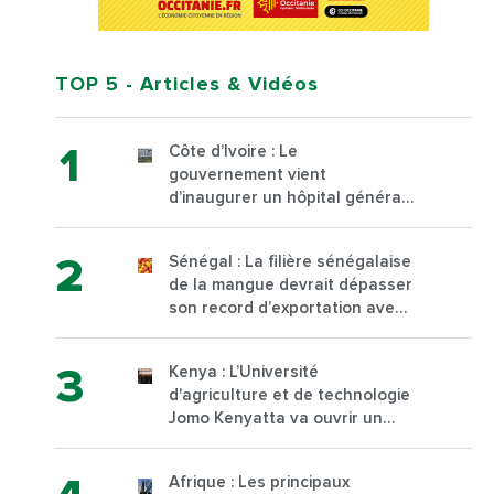
TOP 5
- Articles & Vidéos
Côte d’Ivoire : Le
gouvernement vient
d’inaugurer un hôpital général
à Yopougon commune
d’Abidjan, au sud du pays
Sénégal : La filière sénégalaise
de la mangue devrait dépasser
son record d’exportation avec
30 000 tonnes produites
Kenya : L’Université
d'agriculture et de technologie
Jomo Kenyatta va ouvrir un
institut supérieur de formation
technique et professionnelle
Afrique : Les principaux
sur son campus de Karen à