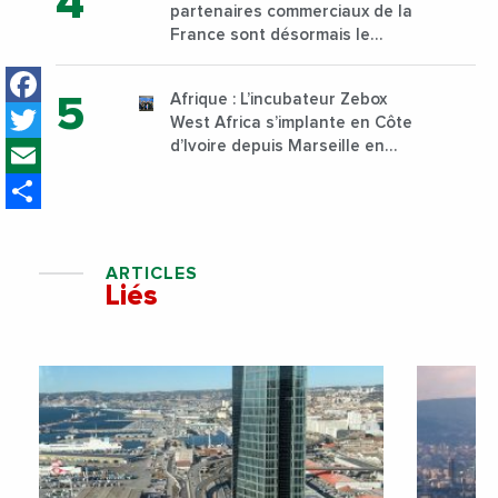
partenaires commerciaux de la
Nairobi dès janvier 2023
France sont désormais le
Nigeria, l’Angola et l’Afrique du
Facebook
Sud
Afrique : L’incubateur Zebox
Twitter
West Africa s’implante en Côte
Email
d’Ivoire depuis Marseille en
France
Share
ARTICLES
Liés