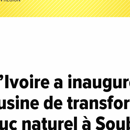
’Ivoire a inaugu
usine de transfo
c naturel à Soub