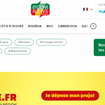
FILT
My
CÔTE D'IVOIRE
NIGÉRIA
RDC
CAMEROUN
GABON
BÉN
ergie
#Benin
#Cooperation
Nos
les
#MackySall