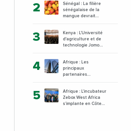
Sénégal : La filière
au sud du pays
sénégalaise de la
mangue devrait
dépasser son record
d’exportation avec 30
Kenya : L’Université
000 tonnes produites
d'agriculture et de
technologie Jomo
Kenyatta va ouvrir un
institut supérieur de
Afrique : Les
formation technique
principaux
et professionnelle sur
partenaires
son campus de Karen
commerciaux de la
à Nairobi dès janvier
France sont
2023
Afrique : L’incubateur
désormais le Nigeria,
Zebox West Africa
l’Angola et l’Afrique
s’implante en Côte
du Sud
d’Ivoire depuis
Marseille en France