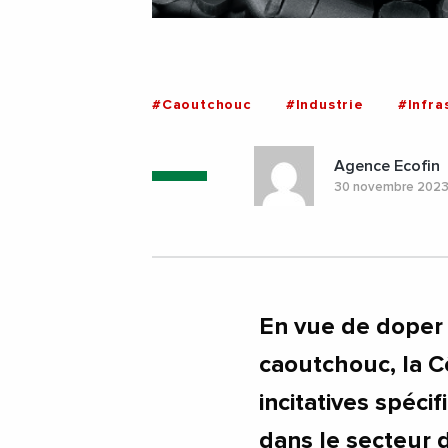
#Caoutchouc
#Industrie
#Infra
Agence Ecofin
30 novembre 202
En vue de doper 
caoutchouc, la C
incitatives spéci
dans le secteur d