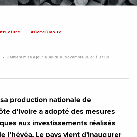
structure
#CoteDIvoire
3
Dernière mise à jour le Jeudi 30 Novembre 2023 à 07:00
sa production nationale de
ôte d’Ivoire a adopté des mesures
fiques aux investissements réalisés
e l’hévéa. Le pays vient d’inaugurer