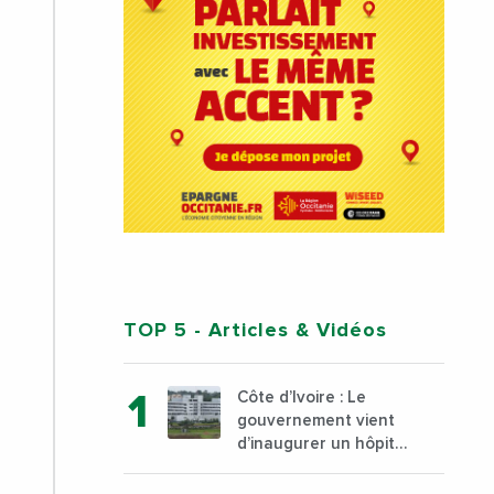
TOP 5
- Articles & Vidéos
Côte d’Ivoire : Le
gouvernement vient
d’inaugurer un hôpital
général à Yopougon
commune d’Abidjan,