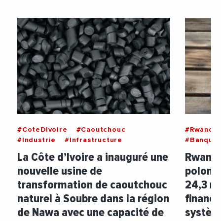
#CoteDIvoire
#Caoutchouc
#Rwanda
#Industrie
#Infrastructure
#Banque
La Côte d’Ivoire a inauguré une
Rwanda
nouvelle usine de
polonai
transformation de caoutchouc
24,3 mi
naturel à Soubre dans la région
finance
de Nawa avec une capacité de
systèm