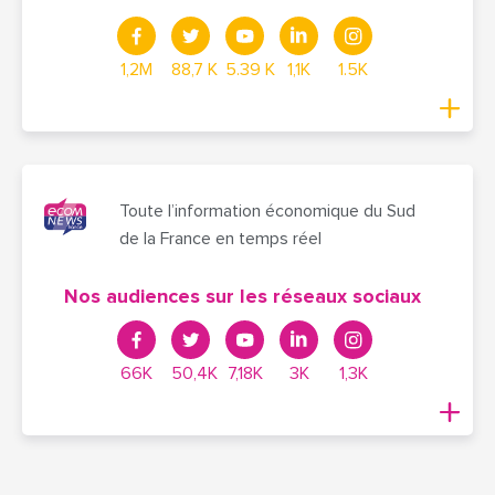
1,2M
88,7 K
5.39 K
1,1K
1.5K
Toute l’information économique du Sud
de la France en temps réel
Nos audiences sur les réseaux sociaux
66K
50,4K
7,18K
3K
1,3K