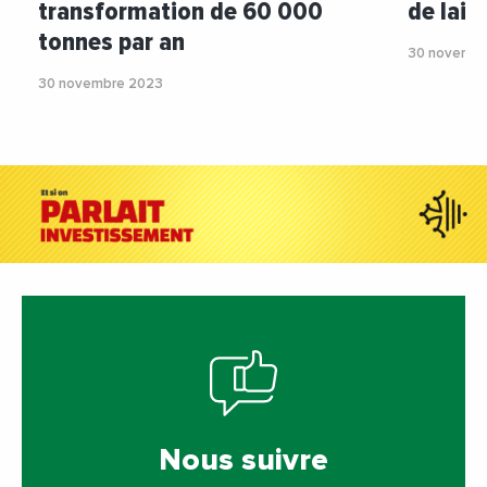
transformation de 60 000
de lait
tonnes par an
30 novembr
30 novembre 2023
Nous suivre