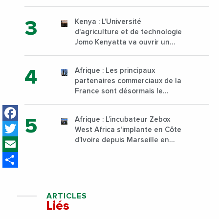
30 000 tonnes produites
Kenya : L’Université
d'agriculture et de technologie
Jomo Kenyatta va ouvrir un
institut supérieur de formation
technique et professionnelle
Afrique : Les principaux
sur son campus de Karen à
partenaires commerciaux de la
Nairobi dès janvier 2023
France sont désormais le
Nigeria, l’Angola et l’Afrique du
Facebook
Sud
Afrique : L’incubateur Zebox
Twitter
West Africa s’implante en Côte
Email
d’Ivoire depuis Marseille en
France
Share
ARTICLES
Liés