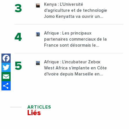
Kenya : L’Université
d'agriculture et de technologie
Jomo Kenyatta va ouvrir un
institut supérieur de formation
technique et professionnelle
Afrique : Les principaux
sur son campus de Karen à
partenaires commerciaux de la
Nairobi dès janvier 2023
France sont désormais le
Nigeria, l’Angola et l’Afrique du
Facebook
Sud
Afrique : L’incubateur Zebox
Twitter
West Africa s’implante en Côte
Email
d’Ivoire depuis Marseille en
France
Share
ARTICLES
Liés