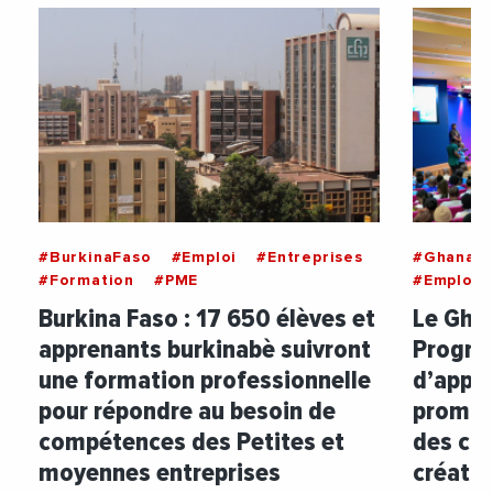
#BurkinaFaso
#Emploi
#Entreprises
#Ghana
#Formation
#PME
#Emploi
Burkina Faso : 17 650 élèves et
Le Ghan
apprenants burkinabè suivront
Progra
une formation professionnelle
d’appre
pour répondre au besoin de
promou
compétences des Petites et
des co
moyennes entreprises
créatio