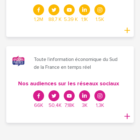
1,2M
88,7 K
5.39 K
1,1K
1.5K
Toute l’information économique du Sud
de la France en temps réel
Nos audiences sur les réseaux sociaux
66K
50,4K
7,18K
3K
1,3K