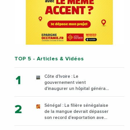
TOP 5
- Articles & Vidéos
Côte d’Ivoire : Le
gouvernement vient
d’inaugurer un hôpital général
à Yopougon commune
d’Abidjan, au sud du pays
Sénégal : La filière sénégalaise
de la mangue devrait dépasser
son record d’exportation avec
30 000 tonnes produites