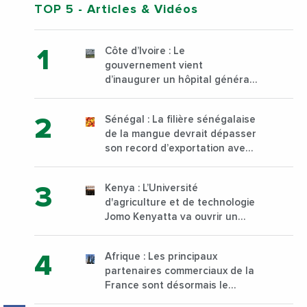
TOP 5
- Articles & Vidéos
Côte d’Ivoire : Le
gouvernement vient
d’inaugurer un hôpital général
à Yopougon commune
d’Abidjan, au sud du pays
Sénégal : La filière sénégalaise
de la mangue devrait dépasser
son record d’exportation avec
30 000 tonnes produites
Kenya : L’Université
d'agriculture et de technologie
Jomo Kenyatta va ouvrir un
institut supérieur de formation
technique et professionnelle
Afrique : Les principaux
sur son campus de Karen à
partenaires commerciaux de la
Nairobi dès janvier 2023
France sont désormais le
Nigeria, l’Angola et l’Afrique du