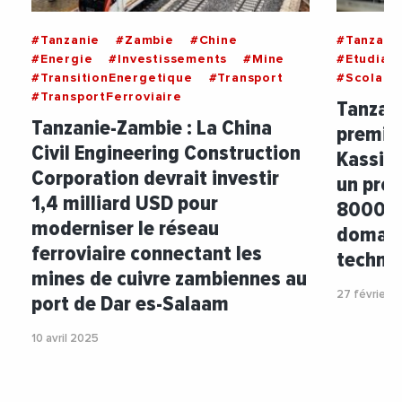
#Tanzanie
#Zambie
#Chine
#Tanzani
#Energie
#Investissements
#Mine
#Etudiant
#TransitionEnergetique
#Transport
#Scolarit
#TransportFerroviaire
Tanzani
Tanzanie-Zambie : La China
premier
Civil Engineering Construction
Kassim
Corporation devrait investir
un pro
1,4 milliard USD pour
8000 j
moderniser le réseau
domain
ferroviaire connectant les
techniq
mines de cuivre zambiennes au
27 février 
port de Dar es-Salaam
10 avril 2025