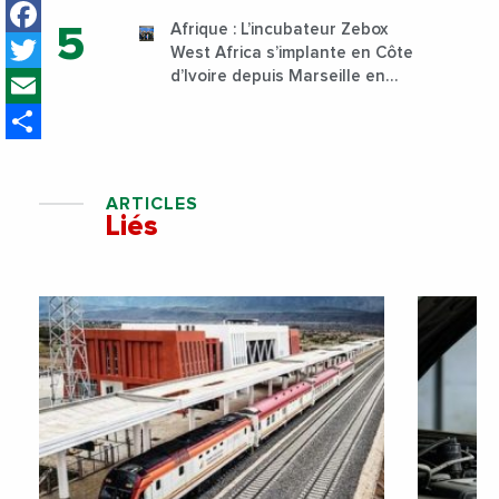
Facebook
Sud
Afrique : L’incubateur Zebox
Twitter
West Africa s’implante en Côte
Email
d’Ivoire depuis Marseille en
France
Share
ARTICLES
Liés