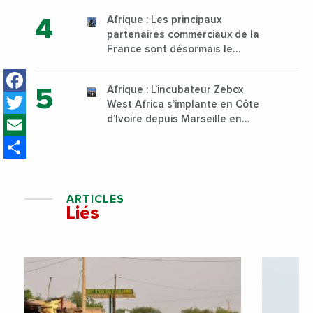
technique et professionnelle
Afrique : Les principaux
sur son campus de Karen à
partenaires commerciaux de la
Nairobi dès janvier 2023
France sont désormais le
Nigeria, l’Angola et l’Afrique du
Facebook
Sud
Afrique : L’incubateur Zebox
Twitter
West Africa s’implante en Côte
Email
d’Ivoire depuis Marseille en
France
Share
ARTICLES
Liés