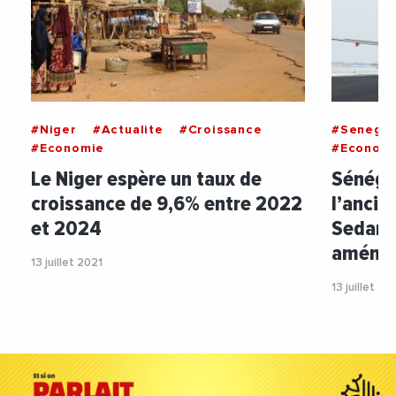
#Niger
#Actualite
#Croissance
#Senegal
#Economie
#Econom
Le Niger espère un taux de
Sénégal
croissance de 9,6% entre 2022
l’ancie
et 2024
Sedar 
aména
13 juillet 2021
13 juillet 20