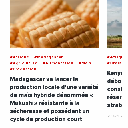
#Afrique
#Madagascar
#Afrique
#Agriculture
#Alimentation
#Mais
#Croissa
#Production
Kenya :
Madagascar va lancer la
débours
production locale d'une variété
constit
de maïs hybride dénommée «
réserve
Mukushi » résistante à la
straté
sécheresse et possédant un
20 avril 202
cycle de production court