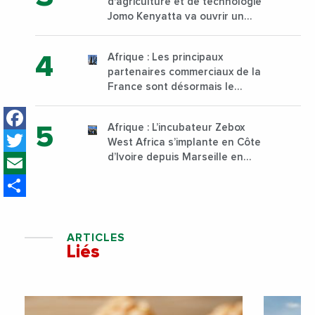
d'agriculture et de technologie
Jomo Kenyatta va ouvrir un
institut supérieur de formation
technique et professionnelle
Afrique : Les principaux
sur son campus de Karen à
partenaires commerciaux de la
Nairobi dès janvier 2023
France sont désormais le
Nigeria, l’Angola et l’Afrique du
Facebook
Sud
Afrique : L’incubateur Zebox
Twitter
West Africa s’implante en Côte
Email
d’Ivoire depuis Marseille en
France
Share
ARTICLES
Liés