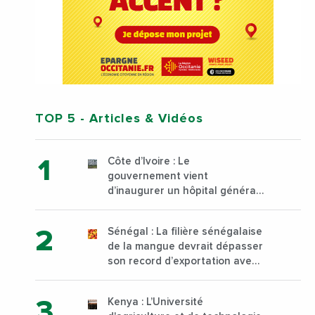
TOP 5
- Articles & Vidéos
Côte d’Ivoire : Le
gouvernement vient
d’inaugurer un hôpital général
à Yopougon commune
d’Abidjan, au sud du pays
Sénégal : La filière sénégalaise
de la mangue devrait dépasser
son record d’exportation avec
30 000 tonnes produites
Kenya : L’Université