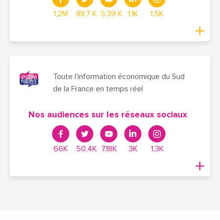
1,2M
88,7 K
5.39 K
1,1K
1.5K
Toute l’information économique du Sud
de la France en temps réel
Nos audiences sur les réseaux sociaux
66K
50,4K
7,18K
3K
1,3K