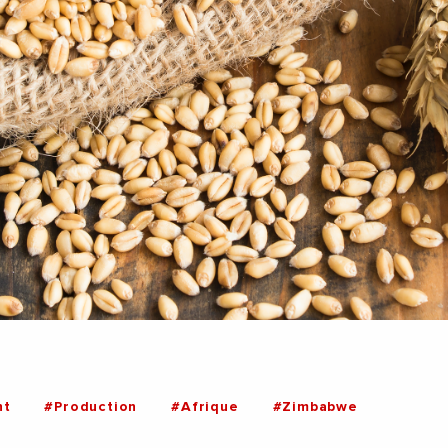
nt
#Production
#Afrique
#Zimbabwe