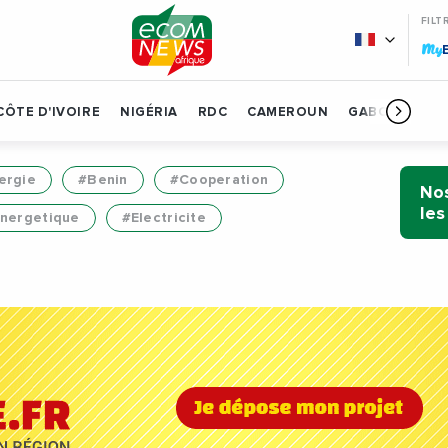
FILT
My
CÔTE D'IVOIRE
NIGÉRIA
RDC
CAMEROUN
GABON
BÉN
ergie
#Benin
#Cooperation
Nos
les
Energetique
#Electricite