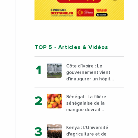
TOP 5
- Articles & Vidéos
Côte d’Ivoire : Le
gouvernement vient
d’inaugurer un hôpital
général à Yopougon
commune d’Abidjan,
Sénégal : La filière
au sud du pays
sénégalaise de la
mangue devrait
dépasser son record
d’exportation avec 30
Kenya : L’Université
000 tonnes produites
d'agriculture et de