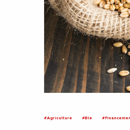
#Agriculture
#Ble
#Financeme