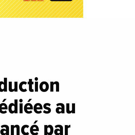
duction
dédiées au
nancé par