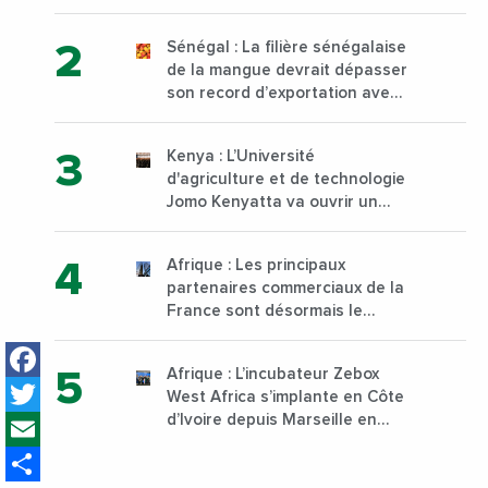
à Yopougon commune
d’Abidjan, au sud du pays
Sénégal : La filière sénégalaise
de la mangue devrait dépasser
son record d’exportation avec
30 000 tonnes produites
Kenya : L’Université
d'agriculture et de technologie
Jomo Kenyatta va ouvrir un
institut supérieur de formation
technique et professionnelle
Afrique : Les principaux
sur son campus de Karen à
partenaires commerciaux de la
Nairobi dès janvier 2023
France sont désormais le
Nigeria, l’Angola et l’Afrique du
Facebook
Sud
Afrique : L’incubateur Zebox
Twitter
West Africa s’implante en Côte
Email
d’Ivoire depuis Marseille en
France
Share