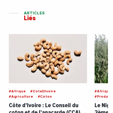
ARTICLES
Liés
#Afrique
#CoteDIvoire
#Afrique
#Agriculture
#Coton
#Product
Côte d’Ivoire : Le Conseil du
Le Nige
coton et de l’anacarde (CCA)
2ème p