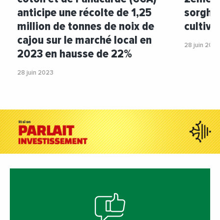
anticipe une récolte de 1,25
sorgho,
million de tonnes de noix de
cultiv
cajou sur le marché local en
28 juin 202
2023 en hausse de 22%
28 juin 2023