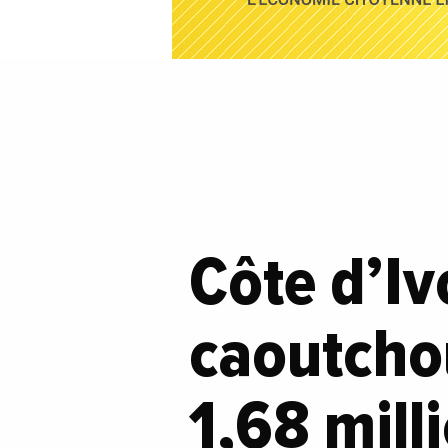
Côte d’Iv
caoutchou
1,68 mill