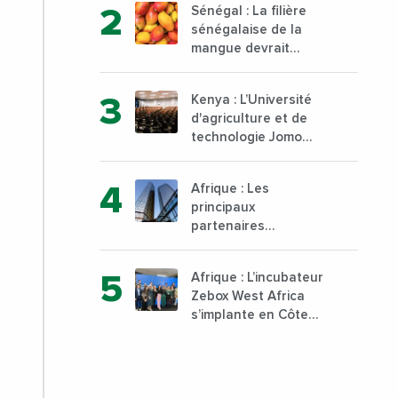
Sénégal : La filière
au sud du pays
sénégalaise de la
mangue devrait
dépasser son record
d’exportation avec 30
Kenya : L’Université
000 tonnes produites
d'agriculture et de
technologie Jomo
Kenyatta va ouvrir un
institut supérieur de
Afrique : Les
formation technique
principaux
et professionnelle sur
partenaires
son campus de Karen
commerciaux de la
à Nairobi dès janvier
France sont
2023
Afrique : L’incubateur
désormais le Nigeria,
Zebox West Africa
l’Angola et l’Afrique
s’implante en Côte
du Sud
d’Ivoire depuis
Marseille en France