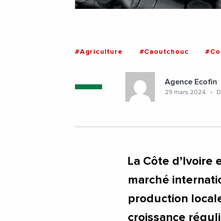
#Agriculture
#Caoutchouc
#Co
Agence Ecofin
29 mars 2024
De
La Côte d’Ivoire e
marché internati
production local
croissance régul