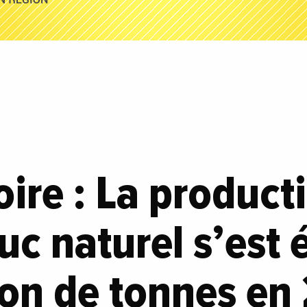
oire : La product
c naturel s’est 
ion de tonnes en