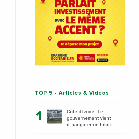
TOP 5
- Articles & Vidéos
Côte d’Ivoire : Le
gouvernement vient
d’inaugurer un hôpital
général à Yopougon
commune d’Abidjan,