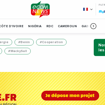
FILT
My
CÔTE D'IVOIRE
NIGÉRIA
RDC
CAMEROUN
GABON
BÉN
ergie
#Benin
#Cooperation
Nos
les
#MackySall