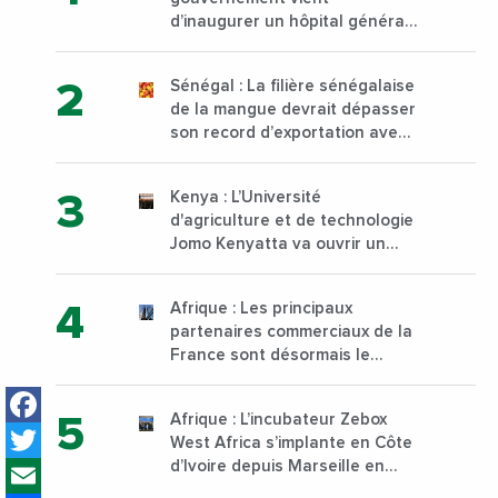
d’inaugurer un hôpital général
à Yopougon commune
d’Abidjan, au sud du pays
Sénégal : La filière sénégalaise
de la mangue devrait dépasser
son record d’exportation avec
30 000 tonnes produites
Kenya : L’Université
d'agriculture et de technologie
Jomo Kenyatta va ouvrir un
institut supérieur de formation
technique et professionnelle
Afrique : Les principaux
sur son campus de Karen à
partenaires commerciaux de la
Nairobi dès janvier 2023
France sont désormais le
Nigeria, l’Angola et l’Afrique du
Facebook
Sud
Afrique : L’incubateur Zebox
Twitter
West Africa s’implante en Côte
Email
d’Ivoire depuis Marseille en
France