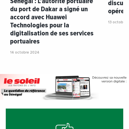
Sénégal : L’autorité portuaire
discuss
du port de Dakar a signé un
opérer 
accord avec Huawei
13 octobre
Technologies pour la
digitalisation de ses services
portuaires
14 octobre 2024