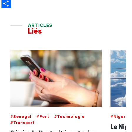
Share
ARTICLES
Liés
#Senegal
#Port
#Technologie
#Nigeria
#Transport
Le Nige