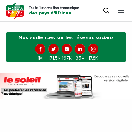
Toute l'information économique
des pays d'Afrique
Nos audiences sur les réseaux sociaux
1M
171,5K
167K
354
17,8K