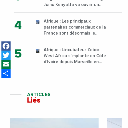
Jomo Kenyatta va ouvrir un
institut supérieur de formation
technique et professionnelle
Afrique : Les principaux
sur son campus de Karen à
partenaires commerciaux de la
Nairobi dès janvier 2023
France sont désormais le
Nigeria, l’Angola et l’Afrique du
Facebook
Sud
Afrique : L’incubateur Zebox
Twitter
West Africa s’implante en Côte
Email
d’Ivoire depuis Marseille en
France
Share
ARTICLES
Liés