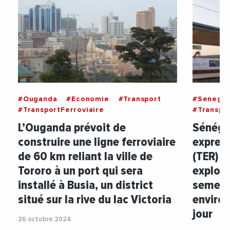
#Ouganda
#Economie
#Transport
#Senegal
#TransportFerroviaire
#Transpor
L’Ouganda prévoit de
Sénégal
construire une ligne ferroviaire
express
de 60 km reliant la ville de
(TER) d
Tororo à un port qui sera
exploit
installé à Busia, un district
semestr
situé sur la rive du lac Victoria
enviro
jour
26 octobre 2024