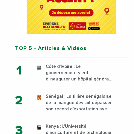
TOP 5
- Articles & Vidéos
Côte d’Ivoire : Le
gouvernement vient
d’inaugurer un hôpital général
à Yopougon commune
d’Abidjan, au sud du pays
Sénégal : La filière sénégalaise
de la mangue devrait dépasser
son record d’exportation avec
30 000 tonnes produites
Kenya : L’Université
d'agriculture et de technologie