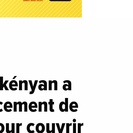
 kényan a
cement de
our couvrir