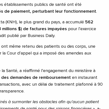
es établissements publics de santé ont été
rés de paiement, perturbant leur fonctionnement
.
atta (KNH), le plus grand du pays, a accumulé
562
4,3 millions $) de factures impayées
pour l’exercice
it publié par Business Daily.
s ont même retenu des patients ou des corps, une
 la Cour d’appel qui a imposé des amendes aux
e la Santé, a réaffirmé l’engagement du ministère à
ent des demandes de remboursement
en instaurant
ransactions, avec un délai de traitement plafonné à 90
transparence.
s à surmonter les obstacles afin qu’aucun patient
lissements de santé pour des raisons financières
», a-