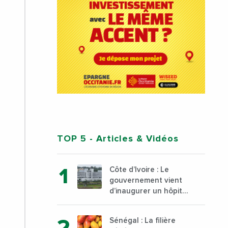
TOP 5
- Articles & Vidéos
Côte d’Ivoire : Le
gouvernement vient
d’inaugurer un hôpital
général à Yopougon
commune d’Abidjan,
Sénégal : La filière
au sud du pays