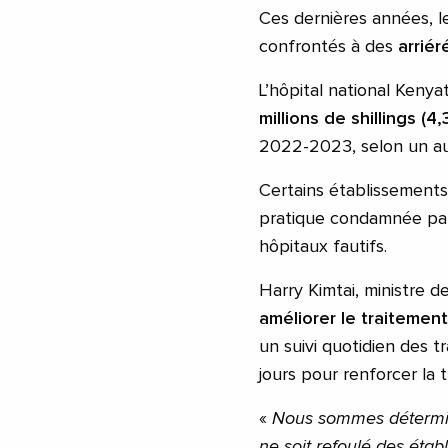
Ces dernières années, l
confrontés à des
arrié
L’hôpital national Keny
millions de shillings (
2022-2023, selon un aud
Certains établissement
pratique condamnée par
hôpitaux fautifs.
Harry Kimtai, ministre d
améliorer le traitem
un suivi quotidien des t
jours pour renforcer la 
«
Nous sommes déterminé
ne soit refoulé des étab