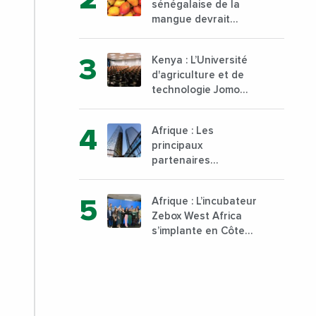
sénégalaise de la
mangue devrait
dépasser son record
d’exportation avec 30
Kenya : L’Université
000 tonnes produites
d'agriculture et de
technologie Jomo
Kenyatta va ouvrir un
institut supérieur de
Afrique : Les
formation technique
principaux
et professionnelle sur
partenaires
son campus de Karen
commerciaux de la
à Nairobi dès janvier
France sont
2023
Afrique : L’incubateur
désormais le Nigeria,
Zebox West Africa
l’Angola et l’Afrique
s’implante en Côte
du Sud
d’Ivoire depuis
Marseille en France