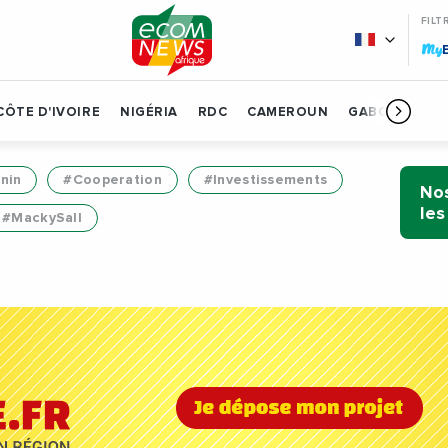
FILT
My
CÔTE D'IVOIRE
NIGÉRIA
RDC
CAMEROUN
GABON
BÉN
nin
#Cooperation
#Investissements
Nos
les
#MackySall