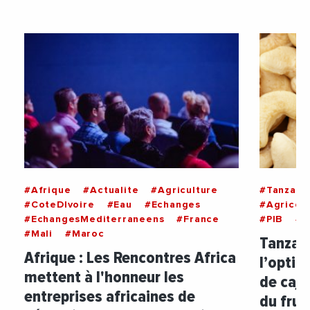
#Afrique
#Actualite
#Agriculture
#Tanzani
#CoteDIvoire
#Eau
#Echanges
#Agricol
#EchangesMediterraneens
#France
#PIB
#P
#Mali
#Maroc
Tanzani
Afrique : Les Rencontres Africa
l’optim
mettent à l'honneur les
de cajo
entreprises africaines de
du frui