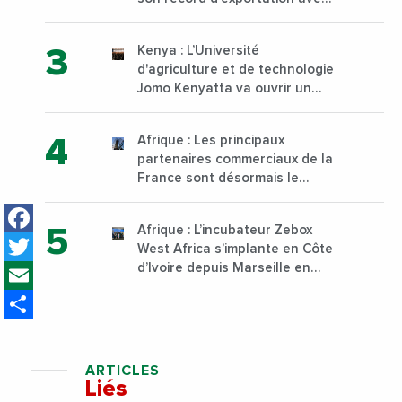
30 000 tonnes produites
Kenya : L’Université
d'agriculture et de technologie
Jomo Kenyatta va ouvrir un
institut supérieur de formation
technique et professionnelle
Afrique : Les principaux
sur son campus de Karen à
partenaires commerciaux de la
Nairobi dès janvier 2023
France sont désormais le
Nigeria, l’Angola et l’Afrique du
Facebook
Sud
Afrique : L’incubateur Zebox
Twitter
West Africa s’implante en Côte
Email
d’Ivoire depuis Marseille en
France
Share
ARTICLES
Liés