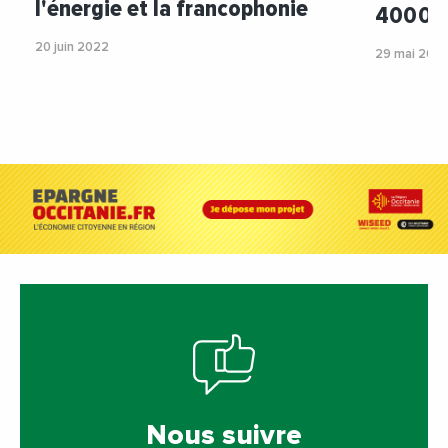
l'énergie et la francophonie
400 00
20 juin 2022
29 mai 202
Nous suivre