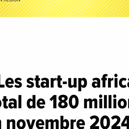
Les start-up afri
otal de 180 milli
en novembre 202