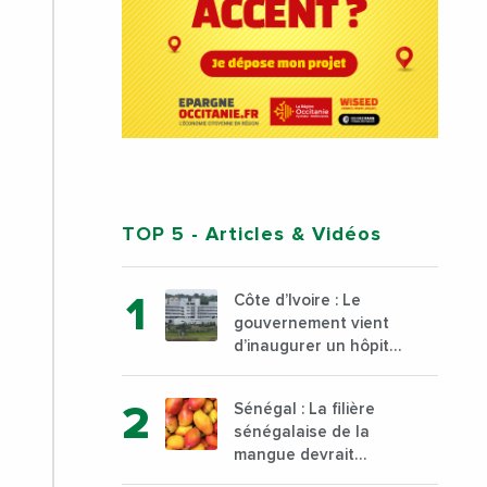
TOP 5
- Articles & Vidéos
Côte d’Ivoire : Le
gouvernement vient
d’inaugurer un hôpital
général à Yopougon
commune d’Abidjan,
Sénégal : La filière
au sud du pays
sénégalaise de la
mangue devrait
dépasser son record