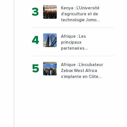
d’exportation avec 30
Kenya : L’Université
000 tonnes produites
d'agriculture et de
technologie Jomo
Kenyatta va ouvrir un
institut supérieur de
Afrique : Les
formation technique
principaux
et professionnelle sur
partenaires
son campus de Karen
commerciaux de la
à Nairobi dès janvier
France sont
2023
Afrique : L’incubateur
désormais le Nigeria,
Zebox West Africa
l’Angola et l’Afrique
s’implante en Côte
du Sud
d’Ivoire depuis
Marseille en France