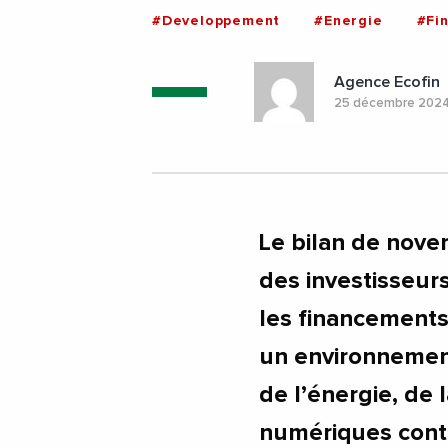
#Developpement
#Energie
#Fi
Agence Ecofin
25 décembre 202
Le bilan de nov
des investisseur
les financements
un environnement
de l’énergie, de 
numériques conti