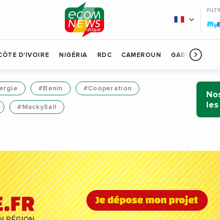
FILT
My
CÔTE D'IVOIRE
NIGÉRIA
RDC
CAMEROUN
GABON
BÉN
ergie
#Benin
#Cooperation
Nos
les
#MackySall