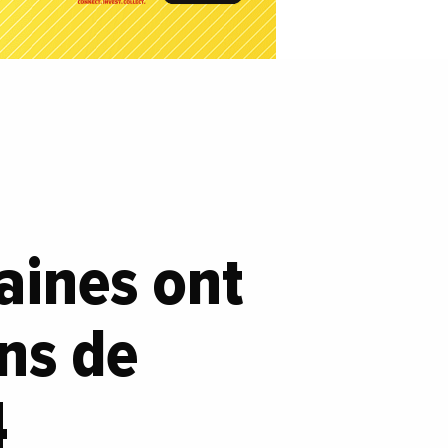
caines ont
ons de
4