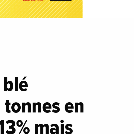
 blé
0 tonnes en
13% mais