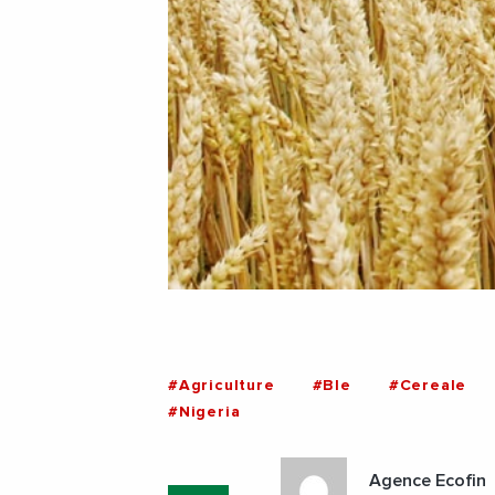
#Agriculture
#Ble
#Cereale
#Nigeria
Agence Ecofin