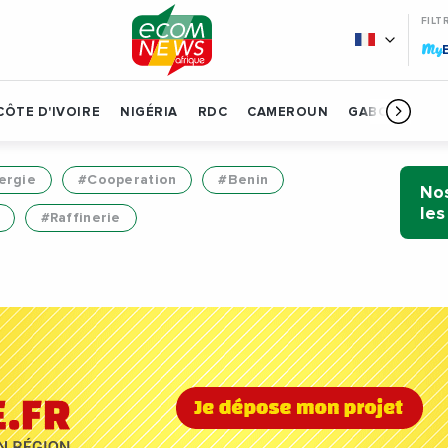
FILT
My
CÔTE D'IVOIRE
NIGÉRIA
RDC
CAMEROUN
GABON
BÉN
ergie
#Cooperation
#Benin
Nos
les
#Raffinerie