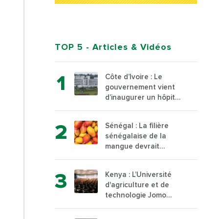
TOP 5
- Articles & Vidéos
Côte d’Ivoire : Le
gouvernement vient
d’inaugurer un hôpital
général à Yopougon
commune d’Abidjan,
Sénégal : La filière
au sud du pays
sénégalaise de la
mangue devrait
dépasser son record
d’exportation avec 30
Kenya : L’Université
000 tonnes produites
d'agriculture et de
technologie Jomo
Kenyatta va ouvrir un
institut supérieur de