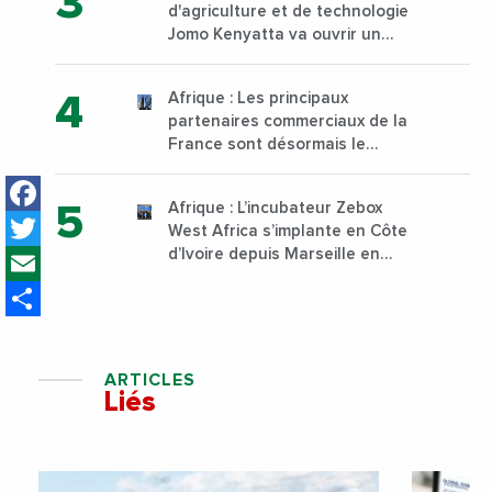
d'agriculture et de technologie
Jomo Kenyatta va ouvrir un
institut supérieur de formation
technique et professionnelle
Afrique : Les principaux
sur son campus de Karen à
partenaires commerciaux de la
Nairobi dès janvier 2023
France sont désormais le
Nigeria, l’Angola et l’Afrique du
Facebook
Sud
Afrique : L’incubateur Zebox
Twitter
West Africa s’implante en Côte
Email
d’Ivoire depuis Marseille en
France
Share
ARTICLES
Liés