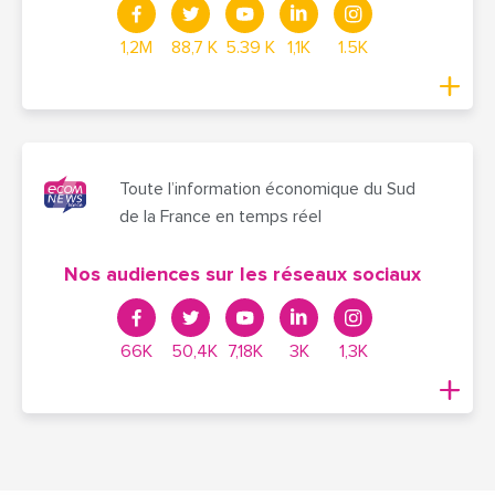
1,2M
88,7 K
5.39 K
1,1K
1.5K
Toute l’information économique du Sud
de la France en temps réel
Nos audiences sur les réseaux sociaux
66K
50,4K
7,18K
3K
1,3K