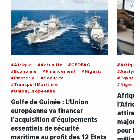
#Afrique
#Actualite
#CEDEAO
#Afrique
#Economie
#Financement
#Nigeria
#Analyse
#Piraterie
#Securite
#Egypte
#TransportMaritime
#Nigeria
#UnionEuropeenne
Afrique
Golfe de Guinée : L’Union
l’Afriq
européenne va financer
attiren
l’acquisition d’équipements
majori
essentiels de sécurité
pour le
maritime au profit des 12 Etats
milliar