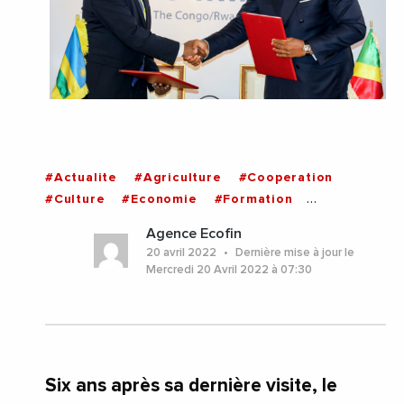
#Actualite
#Agriculture
#Cooperation
#Culture
#Economie
#Formation
#Investissements
#Mines
#Politique
Agence Ecofin
#Securite
#Sport
#RDC
#Rwanda
20 avril 2022
Dernière mise à jour le
Mercredi 20 Avril 2022 à 07:30
Six ans après sa dernière visite, le