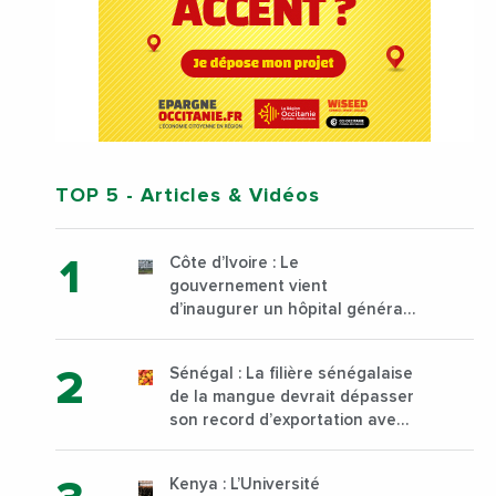
TOP 5
- Articles & Vidéos
Côte d’Ivoire : Le
gouvernement vient
d’inaugurer un hôpital général
à Yopougon commune
d’Abidjan, au sud du pays
Sénégal : La filière sénégalaise
de la mangue devrait dépasser
son record d’exportation avec
30 000 tonnes produites
Kenya : L’Université