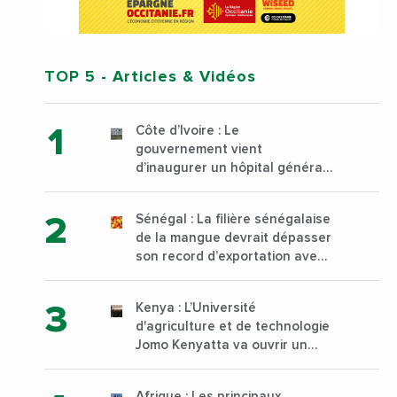
TOP 5
- Articles & Vidéos
Côte d’Ivoire : Le
gouvernement vient
d’inaugurer un hôpital général
à Yopougon commune
d’Abidjan, au sud du pays
Sénégal : La filière sénégalaise
de la mangue devrait dépasser
son record d’exportation avec
30 000 tonnes produites
Kenya : L’Université
d'agriculture et de technologie
Jomo Kenyatta va ouvrir un
institut supérieur de formation
technique et professionnelle
Afrique : Les principaux