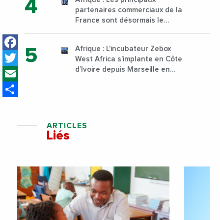
sur son campus de Karen à
partenaires commerciaux de la
Nairobi dès janvier 2023
France sont désormais le
Nigeria, l’Angola et l’Afrique du
Facebook
Sud
Afrique : L’incubateur Zebox
Twitter
West Africa s’implante en Côte
Email
d’Ivoire depuis Marseille en
France
Share
ARTICLES
Liés