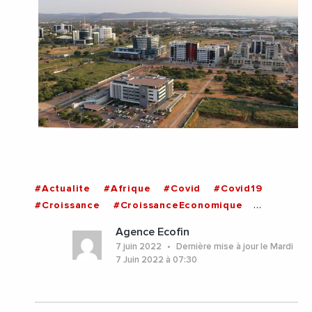
#Actualite
#Afrique
#Covid
#Covid19
#Croissance
#CroissanceEconomique
#Economie
#Fmi
#Botswana
Agence Ecofin
7 juin 2022
Dernière mise à jour le Mardi
7 Juin 2022 à 07:30