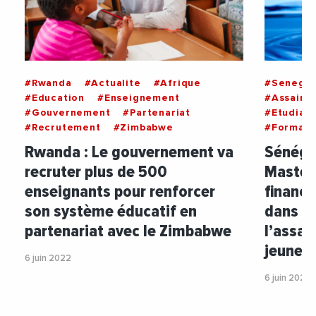
#Rwanda
#Actualite
#Afrique
#Senegal
#Education
#Enseignement
#Assaini
#Gouvernement
#Partenariat
#Etudiant
#Recrutement
#Zimbabwe
#Formati
Rwanda : Le gouvernement va
Sénégal
recruter plus de 500
Master
enseignants pour renforcer
finance
son système éducatif en
dans le
partenariat avec le Zimbabwe
l’assai
jeunes 
6 juin 2022
6 juin 2022