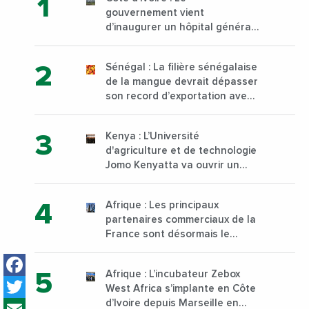
gouvernement vient
d’inaugurer un hôpital général
à Yopougon commune
d’Abidjan, au sud du pays
Sénégal : La filière sénégalaise
de la mangue devrait dépasser
son record d’exportation avec
30 000 tonnes produites
Kenya : L’Université
d'agriculture et de technologie
Jomo Kenyatta va ouvrir un
institut supérieur de formation
technique et professionnelle
Afrique : Les principaux
sur son campus de Karen à
partenaires commerciaux de la
Nairobi dès janvier 2023
France sont désormais le
Nigeria, l’Angola et l’Afrique du
Facebook
Sud
Afrique : L’incubateur Zebox
Twitter
West Africa s’implante en Côte
Email
d’Ivoire depuis Marseille en