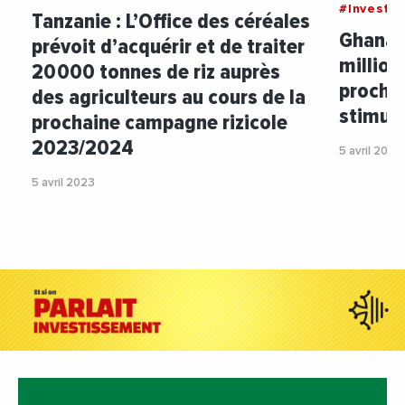
#Investi
Tanzanie : L’Office des céréales
Ghana :
prévoit d’acquérir et de traiter
million
20 000 tonnes de riz auprès
procha
des agriculteurs au cours de la
stimule
prochaine campagne rizicole
2023/2024
5 avril 2023
5 avril 2023