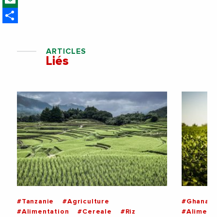
France
Share
ARTICLES
Liés
#Tanzanie
#Agriculture
#Ghana
#Alimentation
#Cereale
#Riz
#Aliment