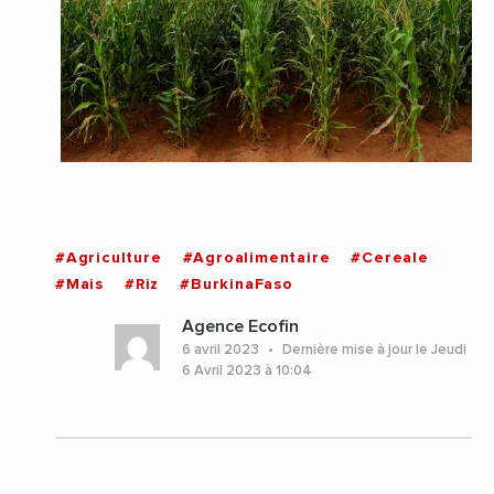
#Agriculture
#Agroalimentaire
#Cereale
#Mais
#Riz
#BurkinaFaso
Agence Ecofin
6 avril 2023
Dernière mise à jour le Jeudi
6 Avril 2023 à 10:04