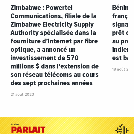
Zimbabwe : Powertel
Bénin :
Communications, filiale de la
françai
Zimbabwe Electricity Supply
signalé
Authority spécialisée dans la
prêt de
fourniture d’Internet par fibre
au prof
optique, a annoncé un
indienn
investissement de 570
est ba
millions $ dans l’extension de
18 août 202
son réseau télécoms au cours
des sept prochaines années
21 août 2023