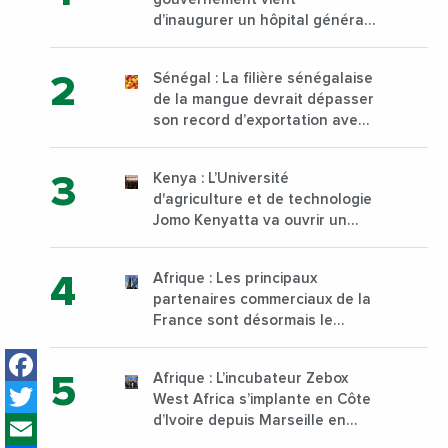
d’inaugurer un hôpital général
à Yopougon commune
d’Abidjan, au sud du pays
Sénégal : La filière sénégalaise
de la mangue devrait dépasser
son record d’exportation avec
30 000 tonnes produites
Kenya : L’Université
d'agriculture et de technologie
Jomo Kenyatta va ouvrir un
institut supérieur de formation
technique et professionnelle
Afrique : Les principaux
sur son campus de Karen à
partenaires commerciaux de la
Nairobi dès janvier 2023
France sont désormais le
Nigeria, l’Angola et l’Afrique du
Facebook
Sud
Afrique : L’incubateur Zebox
Twitter
West Africa s’implante en Côte
Email
d’Ivoire depuis Marseille en
France