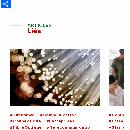
Share
ARTICLES
Liés
#Zimbabwe
#Communication
#Benin
#Connectique
#Entreprises
#Entrepri
#FibreOptique
#Telecommunication
#Startup