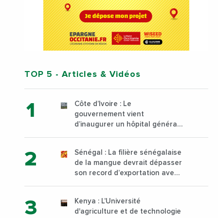
TOP 5
- Articles & Vidéos
Côte d’Ivoire : Le
gouvernement vient
d’inaugurer un hôpital général
à Yopougon commune
d’Abidjan, au sud du pays
Sénégal : La filière sénégalaise
de la mangue devrait dépasser
son record d’exportation avec
30 000 tonnes produites
Kenya : L’Université
d'agriculture et de technologie