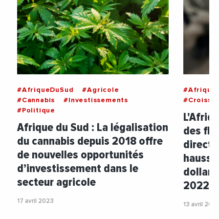
#AfriqueDuSud
#Agricole
#Afrique
#Cannabis
#Investissements
#Croissa
#Politique
L'Afriq
Afrique du Sud : La légalisation
des flu
du cannabis depuis 2018 offre
directs
de nouvelles opportunités
hausse 
d’investissement dans le
dollars
secteur agricole
2022
17 avril 2023
13 avril 202