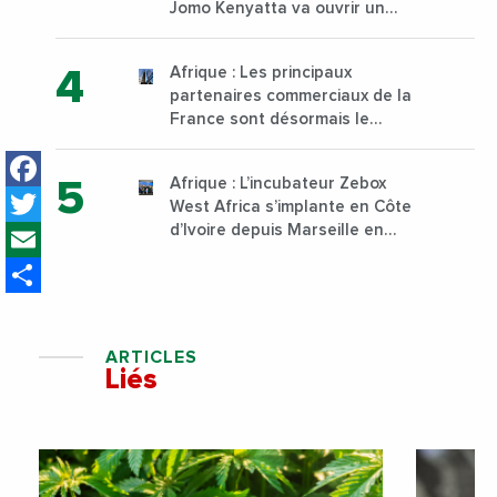
Jomo Kenyatta va ouvrir un
institut supérieur de formation
technique et professionnelle
Afrique : Les principaux
sur son campus de Karen à
partenaires commerciaux de la
Nairobi dès janvier 2023
France sont désormais le
Nigeria, l’Angola et l’Afrique du
Facebook
Sud
Afrique : L’incubateur Zebox
Twitter
West Africa s’implante en Côte
Email
d’Ivoire depuis Marseille en
France
Share
ARTICLES
Liés