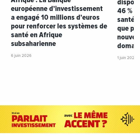
dispos
européenne d’investissement
46 % d
a engagé 10 millions d’euros
santé d
pour renforcer les systèmes de
que plu
santé en Afrique
nouvea
subsaharienne
domain
6 juin 2026
1 juin 2026