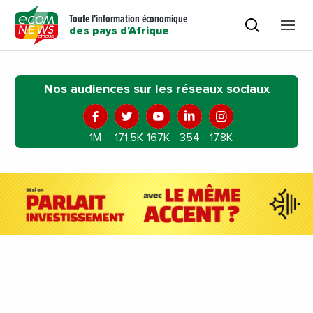
Toute l'information économique
des pays d'Afrique
Nos audiences sur les réseaux sociaux
1M
171,5K
167K
354
17,8K