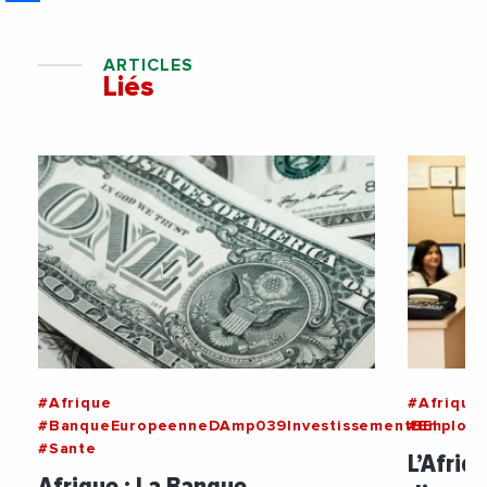
ARTICLES
Liés
#Afrique
#Afrique
#BanqueEuropeenneDAmp039InvestissementBEI
#Emploi
#Sante
L’Afriq
Afrique : La Banque