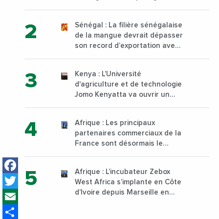
à Yopougon commune
d’Abidjan, au sud du pays
Sénégal : La filière sénégalaise
de la mangue devrait dépasser
son record d’exportation avec
30 000 tonnes produites
Kenya : L’Université
d'agriculture et de technologie
Jomo Kenyatta va ouvrir un
institut supérieur de formation
technique et professionnelle
Afrique : Les principaux
sur son campus de Karen à
partenaires commerciaux de la
Nairobi dès janvier 2023
France sont désormais le
Nigeria, l’Angola et l’Afrique du
Facebook
Sud
Afrique : L’incubateur Zebox
Twitter
West Africa s’implante en Côte
Email
d’Ivoire depuis Marseille en
France
Share