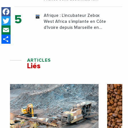
Nigeria, l’Angola et l’Afrique du
Facebook
Sud
Afrique : L’incubateur Zebox
Twitter
West Africa s’implante en Côte
Email
d’Ivoire depuis Marseille en
France
Share
ARTICLES
Liés