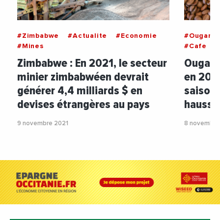
#Zimbabwe
#Actualite
#Economie
#Ougand
#Mines
#Cafe
#
Zimbabwe : En 2021, le secteur
Ouganda
minier zimbabwéen devrait
en 202
générer 4,4 milliards $ en
saison 
devises étrangères au pays
hausse
9 novembre 2021
8 novembre