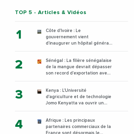
TOP 5
- Articles & Vidéos
Côte d’Ivoire : Le
gouvernement vient
d’inaugurer un hôpital général
à Yopougon commune
d’Abidjan, au sud du pays
Sénégal : La filière sénégalaise
de la mangue devrait dépasser
son record d’exportation avec
30 000 tonnes produites
Kenya : L’Université
d'agriculture et de technologie
Jomo Kenyatta va ouvrir un
institut supérieur de formation
technique et professionnelle
Afrique : Les principaux
sur son campus de Karen à
partenaires commerciaux de la
Nairobi dès janvier 2023
France sont désormais le